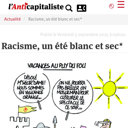
Aller
☰
⎋
au
contenu
Actualité
Racisme, un été blanc et sec*
principal
Publié le Vendredi 5 septembre 2025 à 09h00.
Racisme, un été blanc et sec*