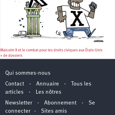
Malcolm X et le combat pour les droits civiques aux États-Unis
+ de dossiers
Qui sommes-nous
Contact
-
Annuaire
-
Tous les
articles
-
Les nôtres
Newsletter
-
Abonnement
-
Se
connecter
-
Sites amis