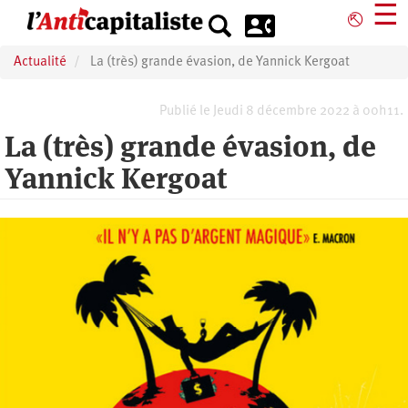
Aller
☰
⎋
au
contenu
Actualité
La (très) grande évasion, de Yannick Kergoat
principal
Publié le Jeudi 8 décembre 2022 à 00h11.
La (très) grande évasion, de
Yannick Kergoat