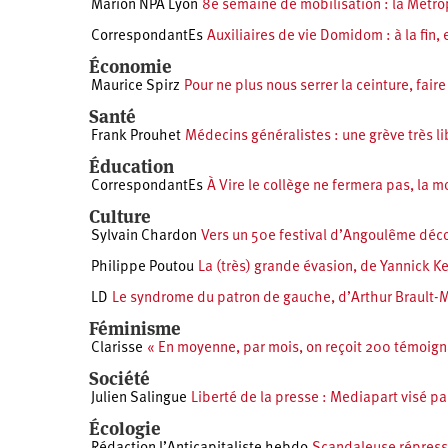
Marion NPA Lyon
8e semaine de mobilisation : la Métrop
CorrespondantEs
Auxiliaires de vie Domidom : à la fin, 
Économie
Maurice Spirz
Pour ne plus nous serrer la ceinture, faire
Santé
Frank Prouhet
Médecins généralistes : une grève très li
Éducation
CorrespondantEs
À Vire le collège ne fermera pas, la m
Culture
Sylvain Chardon
Vers un 50e festival d’Angoulême décoi
Philippe Poutou
La (très) grande évasion, de Yannick K
LD
Le syndrome du patron de gauche, d’Arthur Brault-
Féminisme
Clarisse
« En moyenne, par mois, on reçoit 200 témoign
Société
Julien Salingue
Liberté de la presse : Mediapart visé pa
Écologie