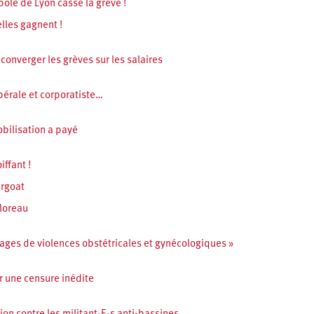
ole de Lyon casse la grève !
elles gagnent !
 converger les grèves sur les salaires
bérale et corporatiste…
obilisation a payé
ffant !
ergoat
Moreau
ages de violences obstétricales et gynécologiques »
r une censure inédite