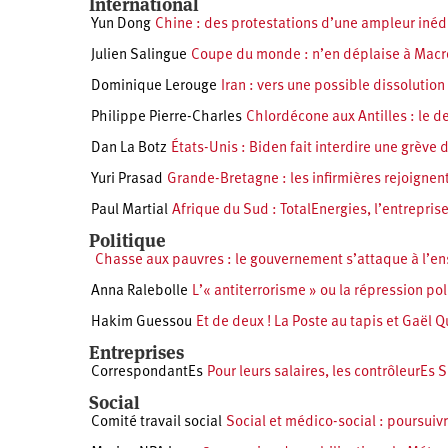
International
Yun Dong
Chine : des protestations d’une ampleur iné
Julien Salingue
Coupe du monde : n’en déplaise à Macron
Dominique Lerouge
Iran : vers une possible dissolution
Philippe Pierre-Charles
Chlordécone aux Antilles : le 
Dan La Botz
États-Unis : Biden fait interdire une grève
Yuri Prasad
Grande-Bretagne : les infirmières rejoignent
Paul Martial
Afrique du Sud : TotalEnergies, l’entrepris
Politique
Chasse aux pauvres : le gouvernement s’attaque à l’en
Anna Ralebolle
L’« antiterrorisme » ou la répression p
Hakim Guessou
Et de deux ! La Poste au tapis et Gaël Q
Entreprises
CorrespondantEs
Pour leurs salaires, les contrôleurEs S
Social
Comité travail social
Social et médico-social : poursuiv