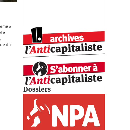
forme »
été
,
nde du
Dossiers