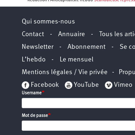
Rédaction l’Anticapitaliste hebdo
Scandaleuse répressi
Qui sommes-nous
Contact
-
Annuaire
-
Tous les art
Newsletter
-
Abonnement
-
Se c
L’hebdo
-
Le mensuel
Mentions légales / Vie privée
- Propu
Facebook
YouTube
Vimeo
Username
Mot de passe