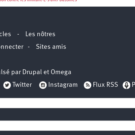
on contre les militant·E·s anti-bassines
icles
-
Les nôtres
onnecter
-
Sites amis
lsé par
Drupal
et
Omega
Twitter
Instagram
Flux RSS