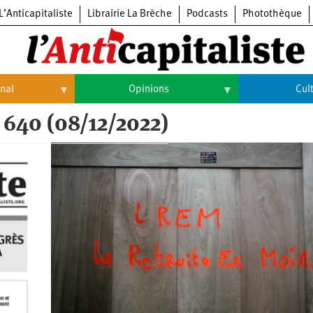
L’Anticapitaliste
Librairie La Brèche
Podcasts
Photothèque
onal
Opinions
Cul
 640 (08/12/2022)
Opinions
Culture
Histoire
Arts
Cinéma
Expositions
Livres
Musique