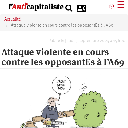
Aller
☰
⎋
au
contenu
Actualité
principal
Attaque violente en cours contre les opposantEs à l’A69
Publié le Jeudi 5 septembre 2024 à 19h00.
Attaque violente en cours
contre les opposantEs à l’A69