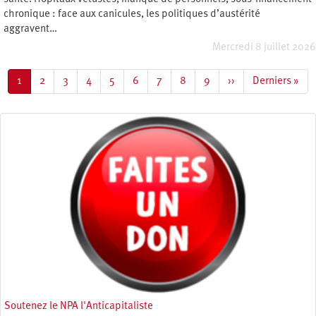
chronique : face aux canicules, les politiques d’austérité
aggravent…
Mercredi 8 juillet 2026
Pagination
Page
1
Page
2
Page
3
Page
4
Page
5
Page
6
Page
7
Page
8
Page
9
Page
››
Dernière
Derniers »
courante
suivante
page
Soutenez le NPA l'Anticapitaliste