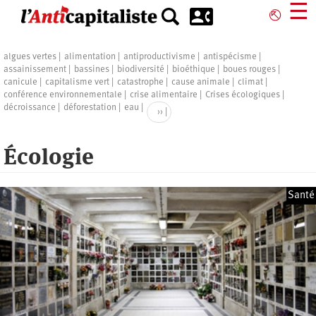
Aller
☰
⎋
au
contenu
principal
Pagination
algues vertes
alimentation
antiproductivisme
antispécisme
assainissement
bassines
biodiversité
bioéthique
boues rouges
canicule
capitalisme vert
catastrophe
cause animale
climat
conférence environnementale
crise alimentaire
Crises écologiques
décroissance
déforestation
eau
Page
››
suivante
Écologie
Santé