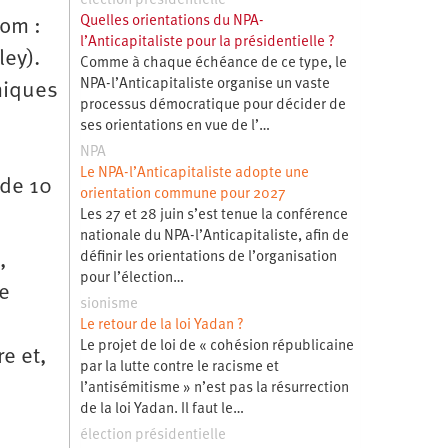
élection présidentielle
Quelles orientations du NPA-
nom :
l’Anticapitaliste pour la présidentielle ?
ley).
Comme à chaque échéance de ce type, le
NPA-l’Anticapitaliste organise un vaste
miques
processus démocratique pour décider de
ses orientations en vue de l’…
NPA
Le NPA-l’Anticapitaliste adopte une
 de 10
orientation commune pour 2027
Les 27 et 28 juin s’est tenue la conférence
nationale du NPA-l’Anticapitaliste, afin de
,
définir les orientations de l’organisation
pour l’élection…
e
sionisme
Le retour de la loi Yadan ?
Le projet de loi de « cohésion républicaine
e et,
par la lutte contre le racisme et
l’antisémitisme » n’est pas la résurrection
de la loi Yadan. Il faut le…
élection présidentielle