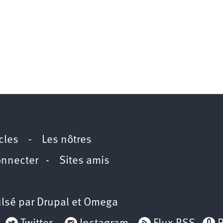
icles
-
Les nôtres
onnecter
-
Sites amis
lsé par
Drupal
et
Omega