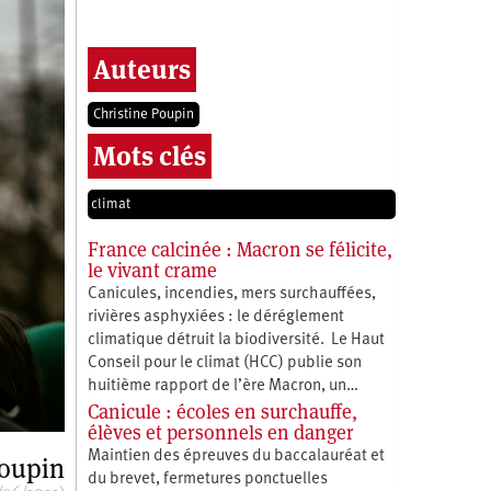
Auteurs
Christine Poupin
Mots clés
climat
France calcinée : Macron se félicite,
le vivant crame
Canicules, incendies, mers surchauffées,
rivières asphyxiées : le déréglement
climatique détruit la biodiversité. Le Haut
Conseil pour le climat (HCC) publie son
huitième rapport de l’ère Macron, un…
Canicule : écoles en surchauffe,
élèves et personnels en danger
Maintien des épreuves du baccalauréat et
Poupin
du brevet, fermetures ponctuelles