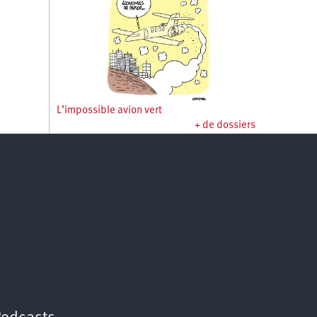
L’impossible avion vert
+ de dossiers