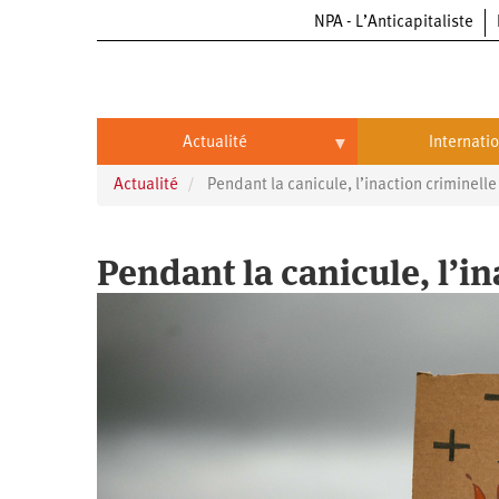
NPA - L’Anticapitaliste
Aller
au
contenu
principal
Actualité
Internati
Actualité
Pendant la canicule, l’inaction criminelle
Actualité
International
Politique
Brésil
Pendant la canicule, l’in
Entreprises
Chine
Oppressions
Entreprises
États-
Unis
Économie
Automobile
Oppressions
Continents
Écologie
Aéronautique
Antiracisme
Continents
Éducation
Commerce
Féminisme
Afrique