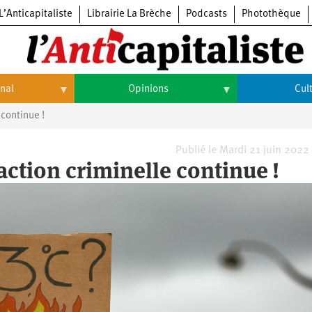
L’Anticapitaliste
Librairie La Brèche
Podcasts
Photothèque
onal
Opinions
Cul
 continue !
Opinions
Culture
Histoire
Arts
Publié le Mardi 21 juin 2022
action criminelle continue !
Cinéma
Expositions
Livres
Musique