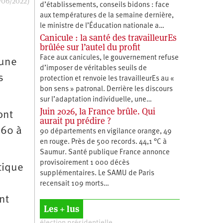
/06/2022)
d’établissements, conseils bidons : face
aux températures de la semaine dernière,
le ministre de l’Éducation nationale a…
Canicule : la santé des travailleurEs
brûlée sur l’autel du profit
Face aux canicules, le gouvernement refuse
’une
d’imposer de véritables seuils de
s
protection et renvoie les travailleurEs au «
bon sens » patronal. Derrière les discours
sur l’adaptation individuelle, une…
Juin 2026, la France brûle. Qui
ont
aurait pu prédire ?
960 à
90 départements en vigilance orange, 49
en rouge. Près de 500 records. 44,1 °C à
Saumur. Santé publique France annonce
provisoirement 1 000 décès
tique
supplémentaires. Le SAMU de Paris
recensait 109 morts…
nt
Les + lus