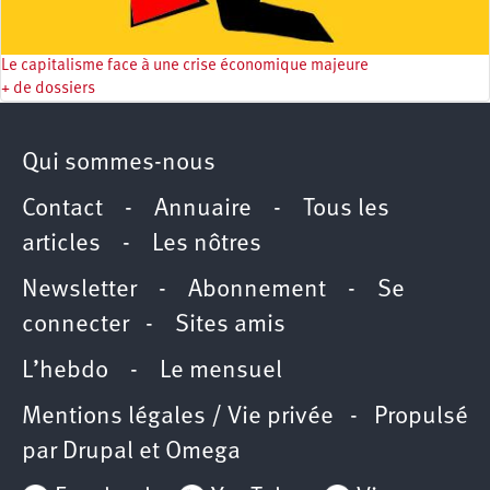
Le capitalisme face à une crise économique majeure
+ de dossiers
Qui sommes-nous
Contact
-
Annuaire
-
Tous les
articles
-
Les nôtres
Newsletter
-
Abonnement
-
Se
connecter
-
Sites amis
L’hebdo
-
Le mensuel
Mentions légales / Vie privée
- Propulsé
par
Drupal
et
Omega