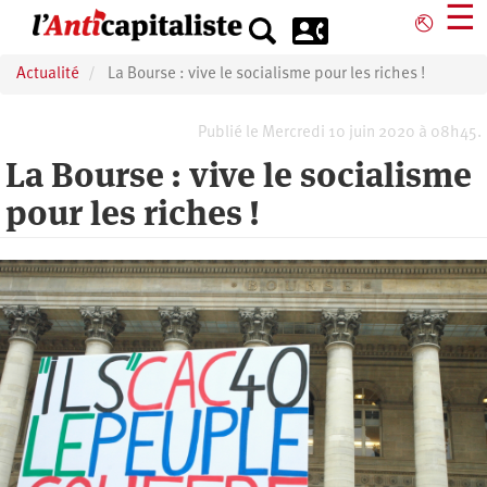
Aller
☰
⎋
au
contenu
Actualité
La Bourse : vive le socialisme pour les riches !
principal
Publié le Mercredi 10 juin 2020 à 08h45.
La Bourse : vive le socialisme
pour les riches !