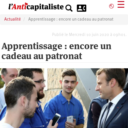
Aller
☰
⎋
au
contenu
Actualité
Apprentissage : encore un cadeau au patronat
principal
Publié le Mercredi 10 juin 2020 à 09h01.
Apprentissage : encore un
cadeau au patronat