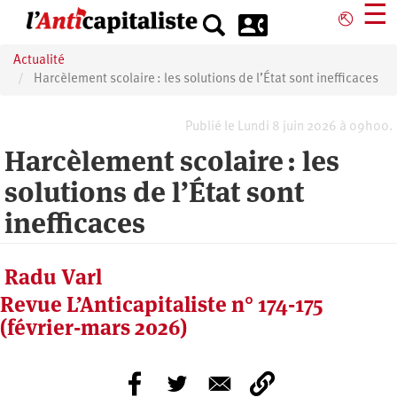
Aller
☰
⎋
au
contenu
Actualité
principal
Harcèlement scolaire : les solutions de l’État sont inefficaces
Publié le Lundi 8 juin 2026 à 09h00.
Harcèlement scolaire : les
solutions de l’État sont
inefficaces
Radu Varl
Revue L’Anticapitaliste n° 174-175
(février-mars 2026)