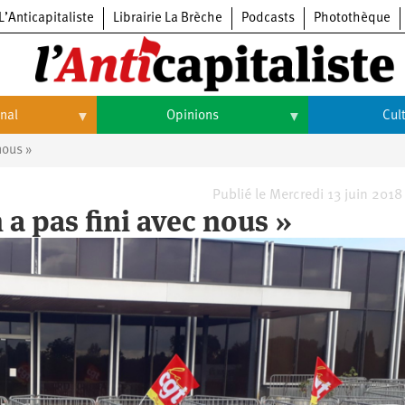
L’Anticapitaliste
Librairie La Brèche
Podcasts
Photothèque
onal
Opinions
Cul
nous »
Opinions
Culture
Histoire
Arts
Publié le Mercredi 13 juin 2018
 a pas fini avec nous »
Cinéma
Expositions
Livres
Musique