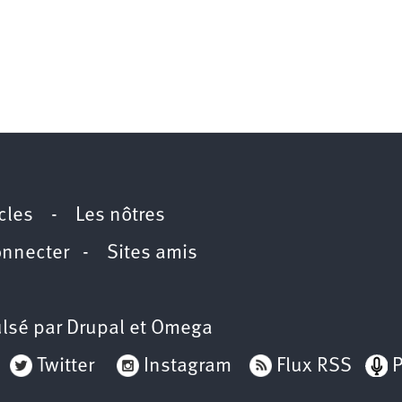
icles
-
Les nôtres
onnecter
-
Sites amis
lsé par
Drupal
et
Omega
Twitter
Instagram
Flux RSS