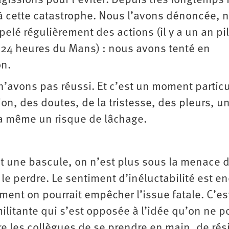
gissions pour l’éviter. Depuis très longtemps 
 à cette catastrophe. Nous l’avons dénoncée, 
pelé régulièrement des actions (il y a un an pi
 24 heures du Mans) : nous avons tenté en
on.
n’avons pas réussi. Et c’est un moment particu
ion, des doutes, de la tristesse, des pleurs, u
y a même un risque de lâchage.
est une bascule, on n’est plus sous la menace 
 le perdre. Le sentiment d’inéluctabilité est e
ment on pourrait empêcher l’issue fatale. C’es
ilitante qui s’est opposée à l’idée qu’on ne p
cre les collègues de se prendre en main, de rés