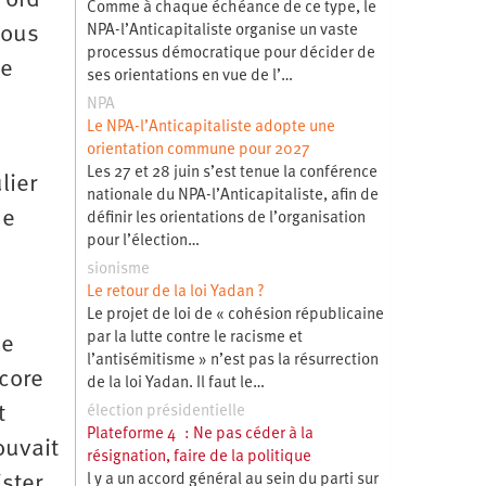
Ford
Comme à chaque échéance de ce type, le
NPA-l’Anticapitaliste organise un vaste
nous
processus démocratique pour décider de
le
ses orientations en vue de l’…
NPA
Le NPA-l’Anticapitaliste adopte une
orientation commune pour 2027
Les 27 et 28 juin s’est tenue la conférence
lier
nationale du NPA-l’Anticapitaliste, afin de
ne
définir les orientations de l’organisation
pour l’élection…
sionisme
Le retour de la loi Yadan ?
Le projet de loi de « cohésion républicaine
par la lutte contre le racisme et
de
l’antisémitisme » n’est pas la résurrection
ncore
de la loi Yadan. Il faut le…
t
élection présidentielle
Plateforme 4 : Ne pas céder à la
ouvait
résignation, faire de la politique
l y a un accord général au sein du parti sur
ister