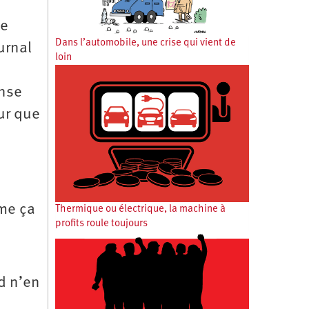
ce
Dans l’automobile, une crise qui vient de
urnal
loin
ense
our que
rme ça
Thermique ou électrique, la machine à
profits roule toujours
rd n’en