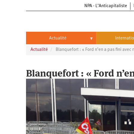
NPA - L’Anticapitaliste
Aller
au
contenu
principal
Actualité
Internati
Actualité
Blanquefort : « Ford n’en a pas fini avec 
Actualité
International
Politique
Brésil
Blanquefort : « Ford n’en
Entreprises
Chine
Oppressions
Entreprises
États-
Unis
Économie
Automobile
Oppressions
Continents
Écologie
Aéronautique
Antiracisme
Continents
Éducation
Commerce
Féminisme
Afrique