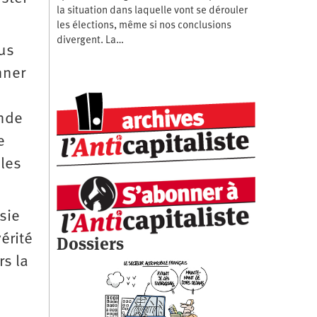
la situation dans laquelle vont se dérouler
les élections, même si nos conclusions
divergent. La…
us
nner
ande
e
 les
sie
érité
Dossiers
rs la