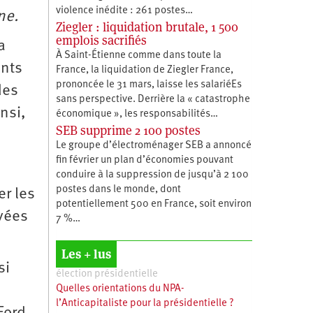
violence inédite : 261 postes…
ne.
Ziegler : liquidation brutale, 1 500
emplois sacrifiés
a
À Saint-Étienne comme dans toute la
ints
France, la liquidation de Ziegler France,
prononcée le 31 mars, laisse les salariéEs
des
sans perspective. Derrière la « catastrophe
nsi,
économique », les responsabilités…
SEB supprime 2 100 postes
Le groupe d’électroménager SEB a annoncé
fin février un plan d’économies pouvant
conduire à la suppression de jusqu’à 2 100
postes dans le monde, dont
er les
potentiellement 500 en France, soit environ
vées
7 %…
Les + lus
si
élection présidentielle
Quelles orientations du NPA-
l’Anticapitaliste pour la présidentielle ?