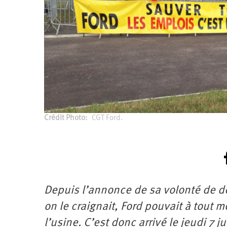
Santé
Hôpitaux
LGBTI
Amérique
du
Nord
Vidéos
SNCF
Amérique
latine
Dans
Services
Asie
mon
publics
département
Europe
Moyen-
Orient
Océanie
Crédit Photo
CGT Ford.
Depuis l’annonce de sa volonté de dé
on le craignait, Ford pouvait à tout 
l’usine. C’est donc arrivé le jeudi 7 j