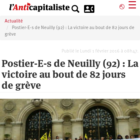
Aller
☰
⎋
au
contenu
Actualité
principal
Postier-E-s de Neuilly (92) : La victoire au bout de 82 jours de
grève
Publié le Lundi 1 février 2016 à 08h47.
Postier-E-s de Neuilly (92) : La
victoire au bout de 82 jours
de grève