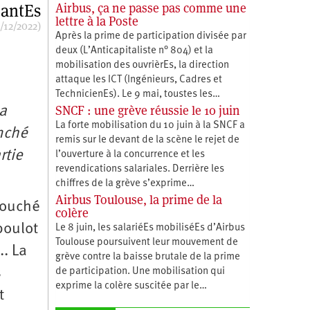
antEs
Airbus, ça ne passe pas comme une
lettre à la Poste
/12/2022)
Après la prime de participation divisée par
deux (L’Anticapitaliste n° 804) et la
mobilisation des ouvrièrEs, la direction
attaque les ICT (Ingénieurs, Cadres et
TechnicienEs). Le 9 mai, toustes les…
SNCF : une grève réussie le 10 juin
a
La forte mobilisation du 10 juin à la SNCF a
enché
remis sur le devant de la scène le rejet de
rtie
l’ouverture à la concurrence et les
revendications salariales. Derrière les
chiffres de la grève s’exprime…
Airbus Toulouse, la prime de la
écouché
colère
boulot
Le 8 juin, les salariéEs mobiliséEs d’Airbus
Toulouse poursuivent leur mouvement de
.. La
grève contre la baisse brutale de la prime
s
de participation. Une mobilisation qui
exprime la colère suscitée par le…
t