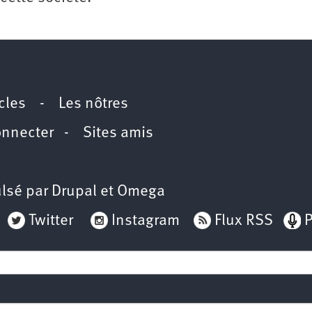
icles
-
Les nôtres
onnecter
-
Sites amis
lsé par
Drupal
et
Omega
Twitter
Instagram
Flux RSS