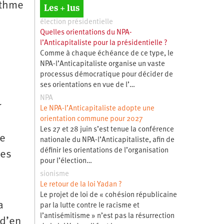
ythme
Les + lus
élection présidentielle
Quelles orientations du NPA-
l’Anticapitaliste pour la présidentielle ?
Comme à chaque échéance de ce type, le
NPA-l’Anticapitaliste organise un vaste
processus démocratique pour décider de
ses orientations en vue de l’…
NPA
r
Le NPA-l’Anticapitaliste adopte une
orientation commune pour 2027
Les 27 et 28 juin s’est tenue la conférence
de
nationale du NPA-l’Anticapitaliste, afin de
définir les orientations de l’organisation
nes
pour l’élection…
sionisme
Le retour de la loi Yadan ?
Le projet de loi de « cohésion républicaine
a
par la lutte contre le racisme et
l’antisémitisme » n’est pas la résurrection
 d’en