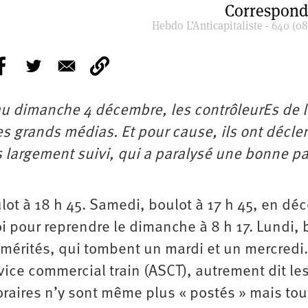
Correspond
Hebdo L’Anticapitaliste - 640 (08
au dimanche 4 décembre, les contrôleurEs de l
les grands médias. Et pour cause, ils ont décl
largement suivi, qui a paralysé une bonne pa
ulot à 18 h 45. Samedi, boulot à 17 h 45, en d
i pour reprendre le dimanche à 8 h 17. Lundi, 
n mérités, qui tombent un mardi et un mercredi.
vice commercial train (ASCT), autrement dit le
horaires n’y sont même plus « postés » mais tou