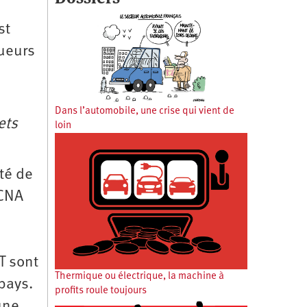
st
sueurs
Dans l’automobile, une crise qui vient de
ets
loin
té de
 CNA
T sont
Thermique ou électrique, la machine à
pays.
profits roule toujours
une