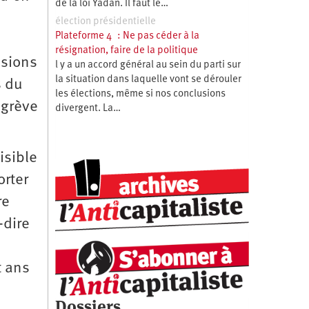
de la loi Yadan. Il faut le…
élection présidentielle
Plateforme 4 : Ne pas céder à la
s
résignation, faire de la politique
ssions
l y a un accord général au sein du parti sur
la situation dans laquelle vont se dérouler
s du
les élections, même si nos conclusions
 grève
divergent. La…
isible
orter
re
-dire
t ans
Dossiers