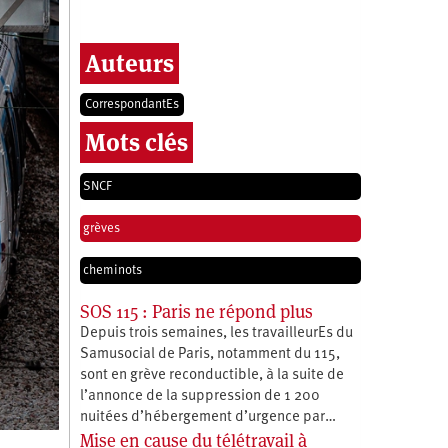
Auteurs
CorrespondantEs
Mots clés
SNCF
grèves
cheminots
SOS 115 : Paris ne répond plus
Depuis trois semaines, les travailleurEs du
Samusocial de Paris, notamment du 115,
sont en grève reconductible, à la suite de
l’annonce de la suppression de 1 200
nuitées d’hébergement d’urgence par…
Mise en cause du télétravail à