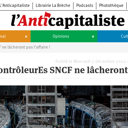
L’Anticapitaliste
Librairie La Brèche
Podcasts
Photothèque
onal
Opinions
Cul
 ne lâcheront pas l’affaire !
Opinions
Culture
Histoire
Arts
Publié le Mercredi 7 décembre 2022
 contrôleurEs SNCF ne lâcheront
Cinéma
Expositions
Livres
Musique