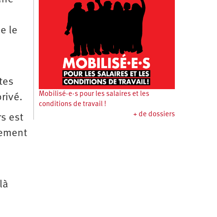
e le
tes
Mobilisé·e·s pour les salaires et les
rivé.
conditions de travail !
+ de dossiers
rs est
gement
e
là