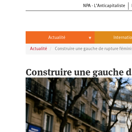
NPA - L’Anticapitaliste
Aller
au
contenu
principal
Actualité
Internati
Actualité
Construire une gauche de rupture fémini
Actualité
International
Politique
Brésil
Construire une gauche d
Entreprises
Chine
Oppressions
Entreprises
États-
Unis
Économie
Automobile
Oppressions
Continents
Écologie
Aéronautique
Antiracisme
Continents
Éducation
Commerce
Féminisme
Afrique