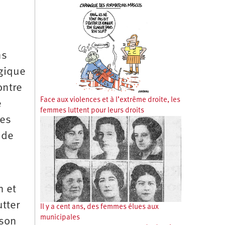
ns
agique
ontre
Face aux violences et à l’extrême droite, les
e
femmes luttent pour leurs droits
mes
nde
n et
utter
Il y a cent ans, des femmes élues aux
municipales
 son