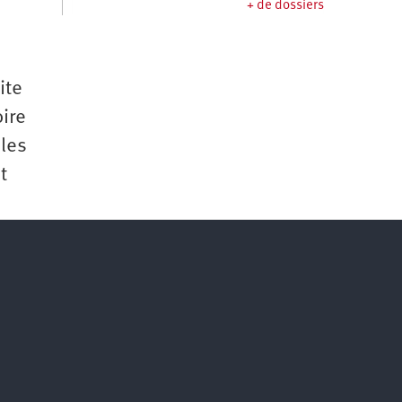
+ de dossiers
ite
oire
 les
t