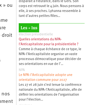
disparaît à Fleurance, dans le Gers. Son
x » ou
corps est retrouvé le 4 juin. Nous pensons à
elle, à ses proches. Lyhanna ressemble à
tant d’autres petites filles…
omme
Les + lus
ure
 droit
élection présidentielle
Quelles orientations du NPA-
l’Anticapitaliste pour la présidentielle ?
Comme à chaque échéance de ce type, le
NPA-l’Anticapitaliste organise un vaste
processus démocratique pour décider de
s
ses orientations en vue de l’…
NPA
Le NPA-l’Anticapitaliste adopte une
orientation commune pour 2027
Les 27 et 28 juin s’est tenue la conférence
nationale du NPA-l’Anticapitaliste, afin de
à nos
définir les orientations de l’organisation
pour l’élection…
omment