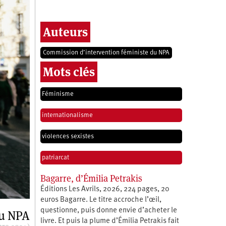
Auteurs
Commission d’intervention féministe du NPA
Mots clés
Féminisme
internationalisme
violences sexistes
patriarcat
Bagarre, d’Émilia Petrakis
Éditions Les Avrils, 2026, 224 pages, 20
euros Bagarre. Le titre accroche l’œil,
questionne, puis donne envie d’acheter le
du NPA
livre. Et puis la plume d’Émilia Petrakis fait