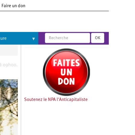
Faire un don
OK
ture
 à 09h00.
Soutenez le NPA l'Anticapitaliste