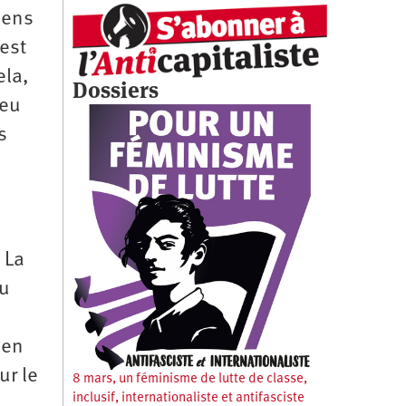
sens
 est
ela,
Dossiers
ieu
s
 La
au
 en
ur le
8 mars, un féminisme de lutte de classe,
inclusif, internationaliste et antifasciste