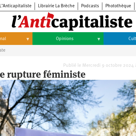
L’Anticapitaliste
Librairie La Brèche
Podcasts
Photothèque
onal
Opinions
Cul
ste
Opinions
Culture
Histoire
Arts
Publié le Mercredi 9 octobre 2024
e rupture féministe
Cinéma
Expositions
Livres
Musique