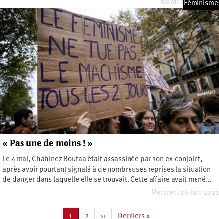
Mardi 24 mai 2022
Féminisme
« Pas une de moins ! »
Le 4 mai, Chahinez Boutaa était assassinée par son ex-conjoint,
après avoir pourtant signalé à de nombreuses reprises la situation
de danger dans laquelle elle se trouvait. Cette affaire avait mené…
Mercredi 16 juin 2021
Pagination
Page
1
Page
2
Page
››
Dernière
Derniers »