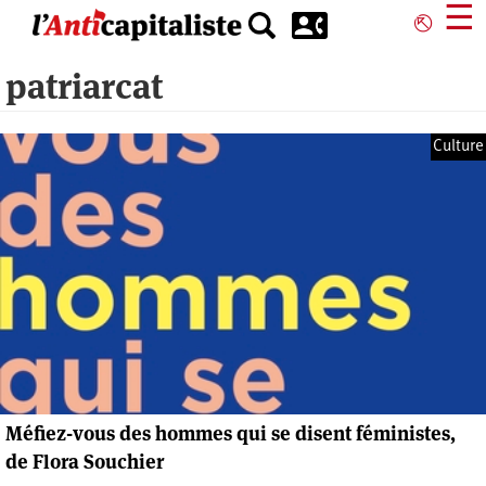
Aller
☰
⎋
au
contenu
patriarcat
principal
Culture
Méfiez-vous des hommes qui se disent féministes,
de Flora Souchier