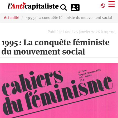
Aller
☰
⎋
au
contenu
Actualité
1995 : La conquête féministe du mouvement social
principal
Publié le Lundi 26 janvier 2026 à 09h00.
1995 : La conquête féministe
du mouvement social