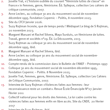
2.
Josette Trat, « L’histoire oubliée du courant “féministe luttes de classe” en
France » in Femmes, genre, féminisme. Éd. Syllepse, collection Les cahiers de
critique communiste, 2007.
3.
Anne Leclerc, au colloque 30 ans du mouvement social de novembre-
décembre 1995. Fondation Copernic – Politis, 8 novembre 2025.
4.
Site du CFCV Janvier 2026.
5.
Suzy Rojtman Inceste, que de temps perdu ! Médiapart Le blog de S Rojtman,
20 novembre 2023.
6.
Margaret Maruani et Rachel Silvera, Maya Surduts, un féminisme de luttes.
Travail, genre et sociétés n°29. Éd. La Découverte, 2013.
7.
Suzy Rojtman au colloque 30 ans du mouvement social de novembre-
décembre 1995, ibid.
8.
Margaret Maruani et Rachel Silvera, ibid.
9.
Anne Leclerc au colloque 30 ans du mouvement social de novembre-
décembre 1995, ibid.
10.
Compte-rendu de la commission dans le Bulletin de l’ANEF – Printemps 1997.
11.
Colloque 30 ans du mouvement social de novembre-décembre 1995,
Fondation Copernic – Politis. 8 Novembre 2025.
12.
Josette Trat, Femmes, genre, féminisme. Éd. Syllespe, collection Les Cahiers
de Critique Communiste, 2007.
13.
Interview de Suzy Rojtman « Violences faites aux femmes : leur
reconnaissance reste un combat ». Revue École Émancipée N°27. Janvier-
Février 2011
14.
Collectif national pour les droits des femmes, La loi cadre contre les
violences faites aux femmes enfin en libre accès. Site du CNDF, 20 février
2017