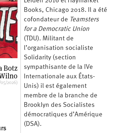
Leiden 2016 et Haymarket
Books, Chicago 2018. Il a été
cofondateur de
Teamsters
for a Democratic Union
(TDU). Militant de
l’organisation socialiste
Solidarity (section
a Botz
sympathisante de la IVe
 Wilno
Internationale aux États-
/05/2026)
Unis) il est également
membre de la branche de
Brooklyn des Socialistes
démocratiques d’Amérique
(DSA).
urs