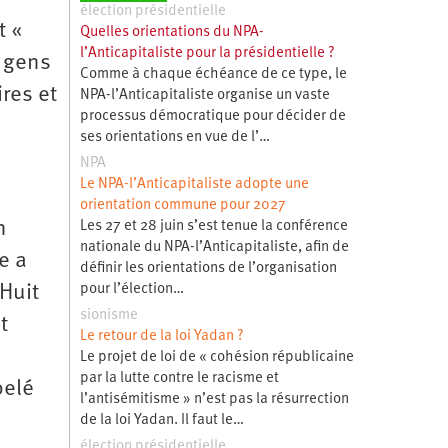
élection présidentielle
t «
Quelles orientations du NPA-
l’Anticapitaliste pour la présidentielle ?
s gens
Comme à chaque échéance de ce type, le
res et
NPA-l’Anticapitaliste organise un vaste
processus démocratique pour décider de
ses orientations en vue de l’…
NPA
Le NPA-l’Anticapitaliste adopte une
orientation commune pour 2027
n
Les 27 et 28 juin s’est tenue la conférence
nationale du NPA-l’Anticapitaliste, afin de
e a
définir les orientations de l’organisation
pour l’élection…
Huit
sionisme
t
Le retour de la loi Yadan ?
Le projet de loi de « cohésion républicaine
par la lutte contre le racisme et
pelé
l’antisémitisme » n’est pas la résurrection
de la loi Yadan. Il faut le…
élection présidentielle