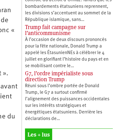
contrôle du détroit d’Ormuz. Tandis que les
bombardements étatsuniens reprennent,
hran
les divisions s’accentuent au sommet de la
 de
République islamique, sans…
Trump fait campagne sur
onc «
l’anticommunisme
À l’occasion de deux discours prononcés
pour la fête nationale, Donald Trump a
appelé les ÉtasunienNEs à célébrer le 4
juillet en glorifiant l’histoire du pays et en
se mobilisant contre le…
G7, l’ordre impérialiste sous
 ».
direction Trump
 avant
Réuni sous l’ombre portée de Donald
Trump, le G7 a surtout confirmé
ient
l’alignement des puissances occidentales
sur les intérêts stratégiques et
énergétiques étatsuniens. Derrière les
ine du
déclarations de…
Les + lus