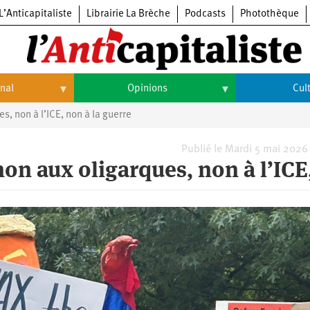
L’Anticapitaliste
Librairie La Brèche
Podcasts
Photothèque
onal
Opinions
Cul
s, non à l’ICE, non à la guerre
Opinions
Culture
Histoire
Arts
Publié le Mardi 5 mai 2026
non aux oligarques, non à l’ICE
Cinéma
Expositions
Livres
Musique