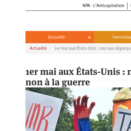
NPA - L’Anticapitaliste
Aller
au
contenu
principal
Actualité
Internati
Actualité
1er mai aux États-Unis : non aux oligarque
Actualité
International
Politique
Brésil
1er mai aux États-Unis : 
Entreprises
Chine
non à la guerre
Oppressions
Entreprises
États-
Unis
Économie
Automobile
Oppressions
Continents
Écologie
Aéronautique
Antiracisme
Continents
Éducation
Commerce
Féminisme
Afrique