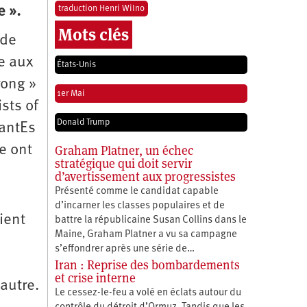
traduction Henri Wilno
e ».
Mots clés
 de
de aux
États-Unis
rong »
1er Mai
sts of
Donald Trump
tantEs
Graham Platner, un échec
e ont
stratégique qui doit servir
d’avertissement aux progressistes
Présenté comme le candidat capable
d’incarner les classes populaires et de
ient
battre la républicaine Susan Collins dans le
Maine, Graham Platner a vu sa campagne
s’effondrer après une série de…
Iran : Reprise des bombardements
et crise interne
’autre.
Le cessez-le-feu a volé en éclats autour du