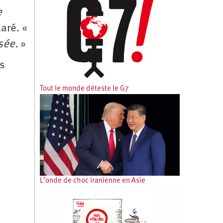
e
laré. «
sée.
»
s
Tout le monde déteste le G7
L’onde de choc iranienne en Asie