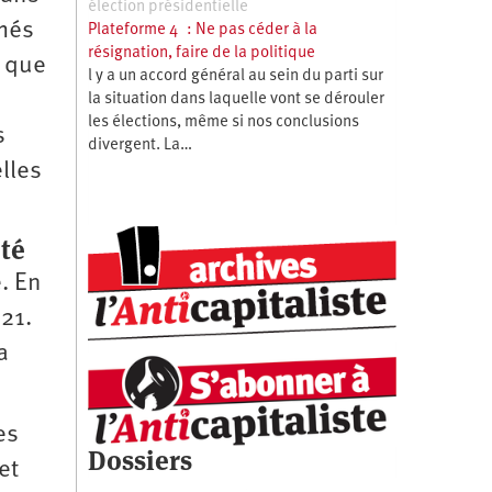
élection présidentielle
rmés
Plateforme 4 : Ne pas céder à la
résignation, faire de la politique
e que
l y a un accord général au sein du parti sur
la situation dans laquelle vont se dérouler
les élections, même si nos conclusions
s
divergent. La…
lles
eté
. En
021.
a
es
Dossiers
et