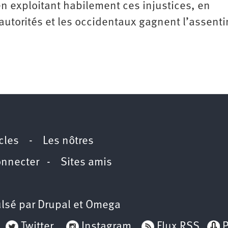
en exploitant habilement ces injustices, en
 autorités et les occidentaux gagnent l’assent
icles
-
Les nôtres
onnecter
-
Sites amis
lsé par
Drupal
et
Omega
Twitter
Instagram
Flux RSS