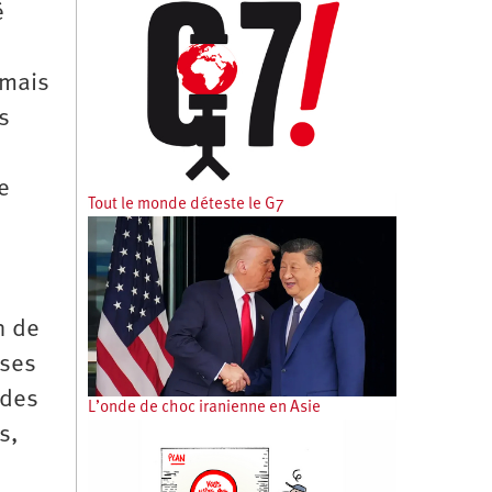
é
 mais
s
e
Tout le monde déteste le G7
n de
uses
 des
L’onde de choc iranienne en Asie
s,