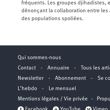
fréquents. Les groupes djihadistes, 
dénonçant la collaboration entre les
des populations spoliées.
Qui sommes-nous
Contact
-
Annuaire
-
Tous les art
Newsletter
-
Abonnement
-
Se c
L’hebdo
-
Le mensuel
Mentions légales / Vie privée
- Propu
Facebook
YouTube
Vimeo