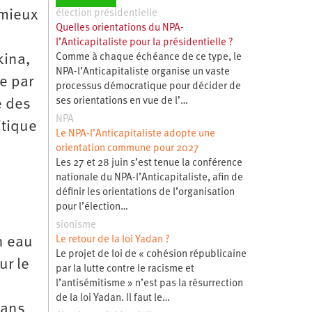
 mieux
élection présidentielle
Quelles orientations du NPA-
l’Anticapitaliste pour la présidentielle ?
Comme à chaque échéance de ce type, le
kina,
NPA-l’Anticapitaliste organise un vaste
e par
processus démocratique pour décider de
ses orientations en vue de l’…
e des
NPA
itique
Le NPA-l’Anticapitaliste adopte une
orientation commune pour 2027
Les 27 et 28 juin s’est tenue la conférence
nationale du NPA-l’Anticapitaliste, afin de
définir les orientations de l’organisation
pour l’élection…
sionisme
Le retour de la loi Yadan ?
n eau
Le projet de loi de « cohésion républicaine
ur le
par la lutte contre le racisme et
l’antisémitisme » n’est pas la résurrection
de la loi Yadan. Il faut le…
sans