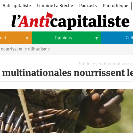
L’Anticapitaliste
Librairie La Brèche
Podcasts
Photothèque
onal
Opinions
Cul
 nourrissent le djihadisme
Opinions
Culture
Histoire
Arts
Publié le Jeudi 11 mai 2023
 multinationales nourrissent l
Cinéma
Expositions
Livres
Musique