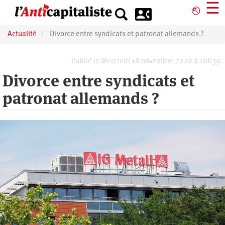
Aller
☰
⎋
au
contenu
Actualité
Divorce entre syndicats et patronat allemands ?
principal
Publié le Mercredi 18 novembre 2020 à 10h39.
Divorce entre syndicats et
patronat allemands ?