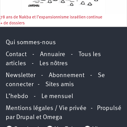
78 ans de Nakba et l’expansionnisme israélien continue
+ de dossiers
Qui sommes-nous
Contact
-
Annuaire
-
Tous les
articles
-
Les nôtres
Newsletter
-
Abonnement
-
Se
connecter
-
Sites amis
L’hebdo
-
Le mensuel
Mentions légales / Vie privée
- Propulsé
par
Drupal
et
Omega