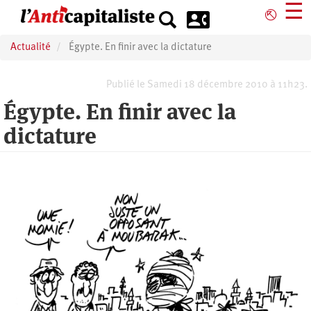
Aller
☰
⎋
au
contenu
Actualité
Égypte. En finir avec la dictature
principal
Publié le Samedi 18 décembre 2010 à 11h23.
Égypte. En finir avec la
dictature