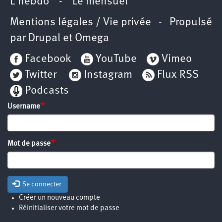
L’hebdo
-
Le mensuel
Mentions légales / Vie privée
- Propulsé
par
Drupal
et
Omega
Facebook
YouTube
Vimeo
Twitter
Instagram
Flux RSS
Podcasts
Username
Mot de passe
Se connecter
Créer un nouveau compte
Réinitialiser votre mot de passe