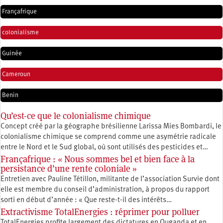
Françafrique
colonialisme
Guinée
Cameroun
Benin
Qu’est-ce que le colonialisme chimique
Concept créé par la géographe brésilienne Larissa Mies Bombardi, le
colonialisme chimique se comprend comme une asymétrie radicale
entre le Nord et le Sud global, où sont utilisés des pesticides et…
Françafrique : « Nous sommes bel et bien face à la
persistance d’une rente coloniale »
Entretien avec Pauline Tétillon, militante de l’association Survie dont
elle est membre du conseil d’administration, à propos du rapport
sorti en début d’année : « Que reste-t-il des intérêts…
Extractivisme TotalEnergies : réprimer pour polluer
TotalEnergies profite largement des dictatures en Ouganda et en