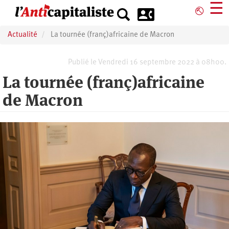
Aller
☰
⎋
au
contenu
Actualité
La tournée (franç)africaine de Macron
principal
Publié le Vendredi 16 septembre 2022 à 08h00.
La tournée (franç)africaine
de Macron