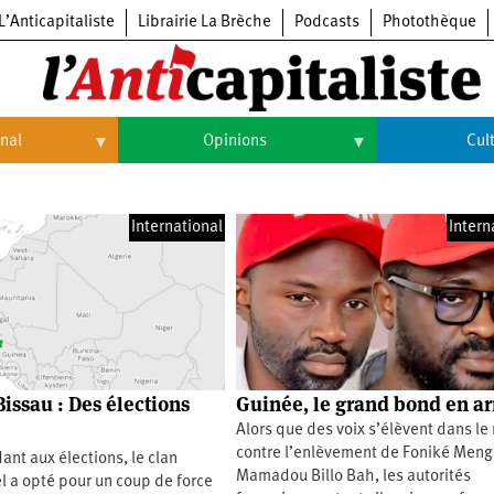
L’Anticapitaliste
Librairie La Brèche
Podcasts
Photothèque
onal
Opinions
Cul
Opinions
Culture
International
Intern
Histoire
Arts
Cinéma
Expositions
Livres
issau : Des élections
Guinée, le grand bond en ar
Musique
Alors que des voix s’élèvent dans l
contre l’enlèvement de Foniké Meng
nt aux élections, le clan
Mamadou Billo Bah, les autorités
l a opté pour un coup de force