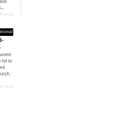
 aux
ns…
e 2024
ational
i-
e
uvreté
 fut la
med
1958,
e 2010