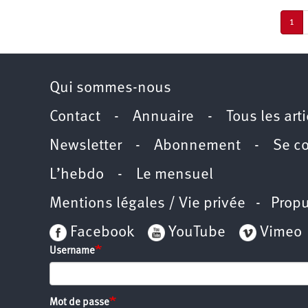
Pagination
Pag
1
cou
Qui sommes-nous
Contact
-
Annuaire
-
Tous les art
Newsletter
-
Abonnement
-
Se c
L’hebdo
-
Le mensuel
Mentions légales / Vie privée
- Propu
Facebook
YouTube
Vimeo
Username
Mot de passe