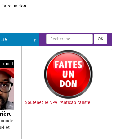
Faire un don
OK
ture
ational
Soutenez le NPA l'Anticapitaliste
rière
e monde
uè et