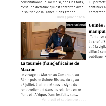
constitutionnelle, même si, dans les faits,
lui permett
Santé
Hôpitaux
LGBTI
Amérique
du
c’est une dictature qui est confortée avec
continuer à
Nord
le soutien de la France. Sans grande…
narcotrafi
Vidéos
SNCF
Amérique
latine
Lundi 5 janvier 2026
Dans
Services
Asie
Guinée :
International
mon
publics
manipula
département
Europe
Tentative 
Le chef d’E
Moyen-
et à la vigi
Orient
diffusé ce 
Océanie
publique (
La tournée (franç)africaine de
Macron
Le voyage de Macron au Cameroun, au
Bénin puis en Guinée-Bissau, du 25 au
28 juillet, était placé sous le signe du
renouvellement dans les relations entre
Paris et l’Afrique. Dans les faits, son…
Vendredi 16 septembre 2022