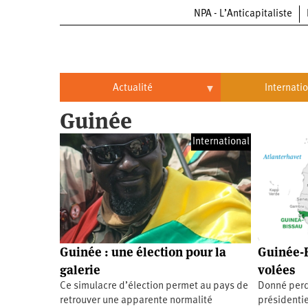
NPA - L’Anticapitaliste
Aller
au
contenu
principal
Actualité
Internati
Guinée
Actualité
International
International
Politique
Brésil
Entreprises
Chine
Oppressions
Entreprises
États-
Unis
Économie
Automobile
Oppressions
Continents
Guinée : une élection pour la
Guinée-B
Écologie
Aéronautique
Antiracisme
Continents
galerie
volées
Ce simulacre d’élection permet au pays de
Donné perda
Éducation
Commerce
Féminisme
Afrique
retrouver une apparente normalité
présidentie