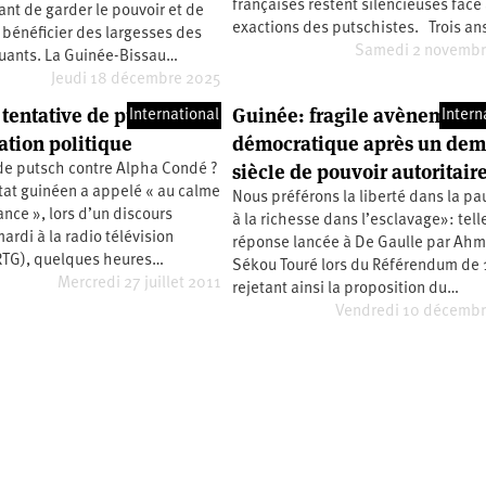
françaises restent silencieuses face
ant de garder le pouvoir et de
exactions des putschistes. Trois a
 bénéficier des largesses des
Samedi 2 novembr
quants. La Guinée-Bissau…
Jeudi 18 décembre 2025
 tentative de putsch ou
Guinée: fragile avènement
International
Intern
tion politique
démocratique après un dem
siècle de pouvoir autoritair
de putsch contre Alpha Condé ?
tat guinéen a appelé « au calme
Nous préférons la liberté dans la pa
lance », lors d’un discours
à la richesse dans l’esclavage»: telle
mardi à la radio télévision
réponse lancée à De Gaulle par Ah
RTG), quelques heures…
Sékou Touré lors du Référendum de 
Mercredi 27 juillet 2011
rejetant ainsi la proposition du…
Vendredi 10 décembr