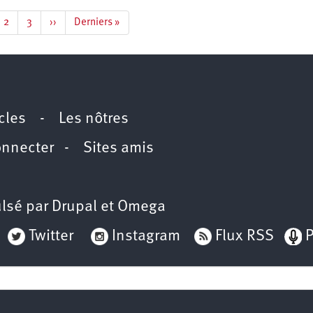
e
Page
2
Page
3
Page
››
Dernière
Derniers »
rante
suivante
page
icles
-
Les nôtres
onnecter
-
Sites amis
lsé par
Drupal
et
Omega
Twitter
Instagram
Flux RSS