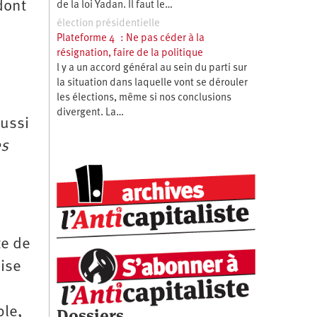
dont
de la loi Yadan. Il faut le…
élection présidentielle
Plateforme 4 : Ne pas céder à la
résignation, faire de la politique
l y a un accord général au sein du parti sur
la situation dans laquelle vont se dérouler
les élections, même si nos conclusions
divergent. La…
aussi
es
te de
aise
ple,
Dossiers