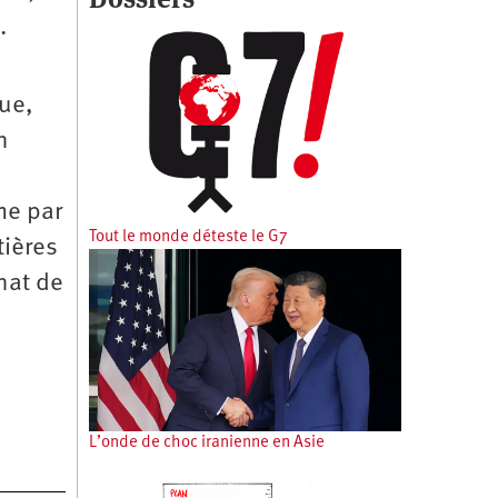
.
que,
n
me par
Tout le monde déteste le G7
tières
inat de
L’onde de choc iranienne en Asie