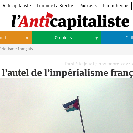
L’Anticapitaliste
Librairie La Brèche
Podcasts
Photothèque
onal
Opinions
Cul
érialisme français
Opinions
Culture
Histoire
Arts
Publié le Jeudi 7 novembre 2024
 l’autel de l’impérialisme franç
Cinéma
Expositions
Livres
Musique