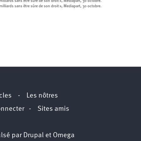
illiards sans être sûre de son droit », Mediapart, 30 octobre.
illiards sans être sûre de son droit », Mediapart, 30 octobre.
icles
-
Les nôtres
onnecter
-
Sites amis
lsé par
Drupal
et
Omega