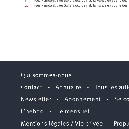
1.
Ilyes Ramdani, « Au Sahara occidental, la France empoche des m
2.
Ilyes Ramdani, « Au Sahara occidental, la France empoche des m
Qui sommes-nous
Contact
-
Annuaire
-
Tous les art
Newsletter
-
Abonnement
-
Se c
L’hebdo
-
Le mensuel
Mentions légales / Vie privée
- Propu