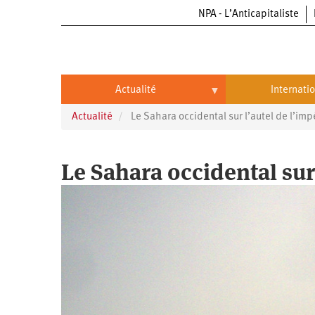
NPA - L’Anticapitaliste
Aller
au
contenu
principal
Actualité
Internati
Actualité
Le Sahara occidental sur l’autel de l’imp
Actualité
International
Politique
Brésil
Le Sahara occidental sur
Entreprises
Chine
Oppressions
Entreprises
États-
Unis
Économie
Automobile
Oppressions
Continents
Écologie
Aéronautique
Antiracisme
Continents
Éducation
Commerce
Féminisme
Afrique