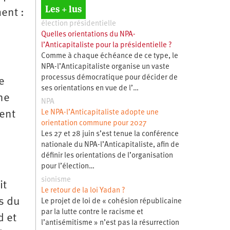
Les + lus
ent :
élection présidentielle
Quelles orientations du NPA-
l’Anticapitaliste pour la présidentielle ?
Comme à chaque échéance de ce type, le
NPA-l’Anticapitaliste organise un vaste
processus démocratique pour décider de
e
ses orientations en vue de l’…
ne
NPA
ment
Le NPA-l’Anticapitaliste adopte une
orientation commune pour 2027
Les 27 et 28 juin s’est tenue la conférence
nationale du NPA-l’Anticapitaliste, afin de
définir les orientations de l’organisation
pour l’élection…
sionisme
it
Le retour de la loi Yadan ?
s du
Le projet de loi de « cohésion républicaine
par la lutte contre le racisme et
d et
l’antisémitisme » n’est pas la résurrection