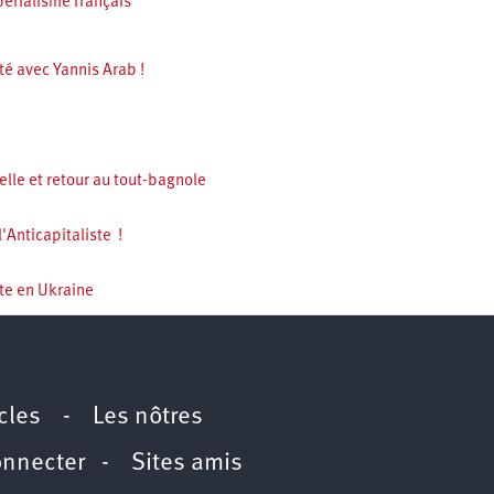
périalisme français
ité avec Yannis Arab !
lle et retour au tout-bagnole
'Anticapitaliste !
te en Ukraine
icles
-
Les nôtres
onnecter
-
Sites amis