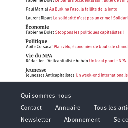
Fabienne Dolet
Le Sahara occidental sur l’autel de l’im
Paul Martial
Au Burkina Faso, la faillite de la junte
Laurent Ripart
La solidarité n’est pas un crime ! Solidar
Économie
Fabienne Dolet
Stoppons les politiques capitalistes !
Politique
Aoife Corsacaì
Plan vélo, économies de bouts de chande
Vie du NPA
Rédaction l’Anticapitaliste hebdo
Un local pour le NPA-l
Jeunesse
Jeunesses Anticapitalistes
Un week-end internationalis
Qui sommes-nous
Contact
-
Annuaire
-
Tous les art
Newsletter
-
Abonnement
-
Se c