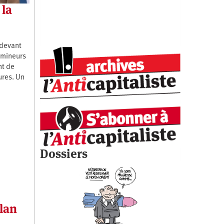
 la
 devant
 mineurs
nt de
ures. Un
Dossiers
lan