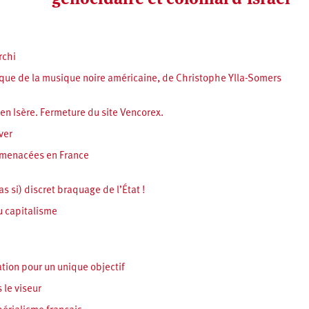
rchi
itique de la musique noire américaine, de Christophe Ylla-Somers
en Isère. Fermeture du site Vencorex.
ver
s menacées en France
as si) discret braquage de l’État !
u capitalisme
tion pour un unique objectif
 le viseur