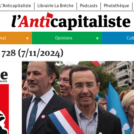
L’Anticapitaliste
Librairie La Brèche
Podcasts
Photothèque
onal
Opinions
Cul
 728 (7/11/2024)
Opinions
Culture
Histoire
Arts
Cinéma
Expositions
Livres
Musique