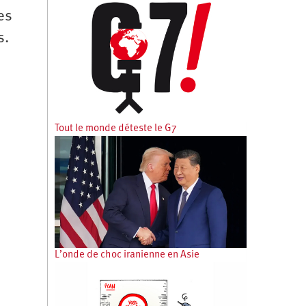
es
s.
Tout le monde déteste le G7
L’onde de choc iranienne en Asie