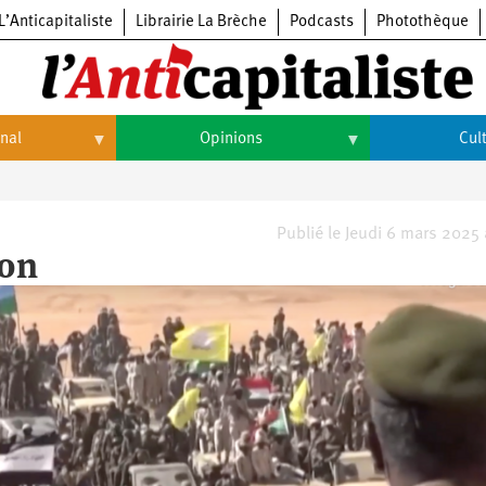
L’Anticapitaliste
Librairie La Brèche
Podcasts
Photothèque
onal
Opinions
Cul
Opinions
Culture
Histoire
Arts
Publié le Jeudi 6 mars 2025
ion
Cinéma
Expositions
Livres
Musique