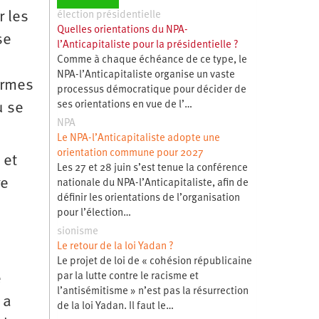
r les
élection présidentielle
Quelles orientations du NPA-
se
l’Anticapitaliste pour la présidentielle ?
Comme à chaque échéance de ce type, le
NPA-l’Anticapitaliste organise un vaste
armes
processus démocratique pour décider de
ses orientations en vue de l’…
u se
NPA
Le NPA-l’Anticapitaliste adopte une
orientation commune pour 2027
 et
Les 27 et 28 juin s’est tenue la conférence
re
nationale du NPA-l’Anticapitaliste, afin de
définir les orientations de l’organisation
pour l’élection…
sionisme
Le retour de la loi Yadan ?
Le projet de loi de « cohésion républicaine
e
par la lutte contre le racisme et
l’antisémitisme » n’est pas la résurrection
 a
de la loi Yadan. Il faut le…