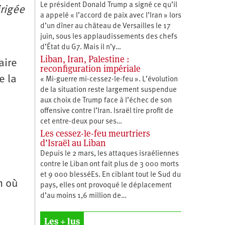
Le président Donald Trump a signé ce qu’il
irigée
a appelé « l’accord de paix avec l’Iran » lors
d’un dîner au château de Versailles le 17
juin, sous les applaudissements des chefs
d’État du G7. Mais il n’y…
Liban, Iran, Palestine :
aire
reconfiguration impériale
e la
« Mi-guerre mi-cessez-le-feu ». L’évolution
de la situation reste largement suspendue
aux choix de Trump face à l’échec de son
offensive contre l’Iran. Israël tire profit de
cet entre-deux pour ses…
Les cessez-le-feu meurtriers
d’Israël au Liban
Depuis le 2 mars, les attaques israéliennes
contre le Liban ont fait plus de 3 000 morts
et 9 000 blesséEs. En ciblant tout le Sud du
m où
pays, elles ont provoqué le déplacement
d’au moins 1,6 million de…
Les + lus