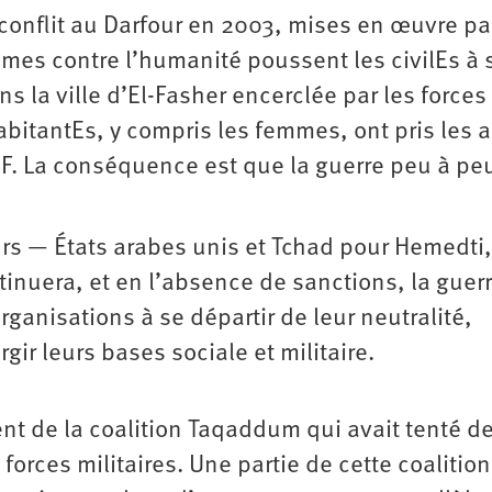
 conflit au Darfour en 2003, mises en œuvre pa
imes contre l’humanité poussent les civilEs à 
s la ville d’El-­Fasher encerclée par les forces
bitantEs, y compris les femmes, ont pris les 
F. La conséquence est que la guerre peu à pe
urs — États arabes unis et Tchad pour Hemedti,
inuera, et en l’absence de sanctions, la guer
rganisations à se départir de leur neutralité,
gir leurs bases sociale et militaire.
ent de la coalition Taqaddum qui avait tenté d
orces militaires. Une partie de cette coalition