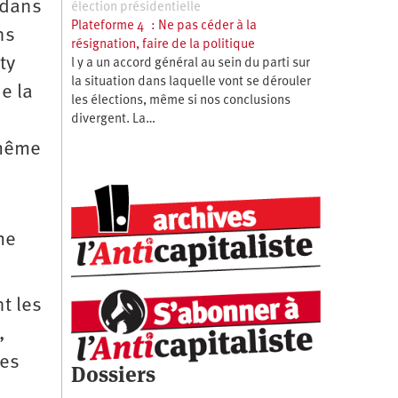
 dans
élection présidentielle
Plateforme 4 : Ne pas céder à la
ns
résignation, faire de la politique
ty
l y a un accord général au sein du parti sur
la situation dans laquelle vont se dérouler
e la
les élections, même si nos conclusions
divergent. La…
 même
me
t les
,
les
Dossiers