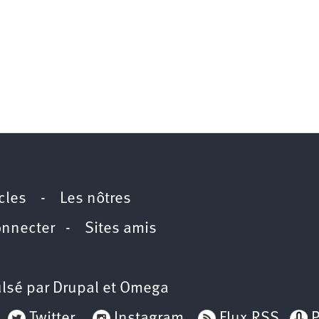
icles
-
Les nôtres
onnecter
-
Sites amis
lsé par
Drupal
et
Omega
Twitter
Instagram
Flux RSS