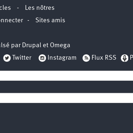
icles
-
Les nôtres
onnecter
-
Sites amis
lsé par
Drupal
et
Omega
Twitter
Instagram
Flux RSS