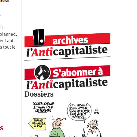
s
it
nplanned,
nt anti-
 tout le
Dossiers
s