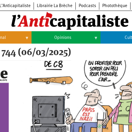
L’Anticapitaliste
Librairie La Brèche
Podcasts
Photothèque
onal
Opinions
Cul
 744 (06/03/2025)
Opinions
Culture
Histoire
Arts
Cinéma
Expositions
Livres
Musique