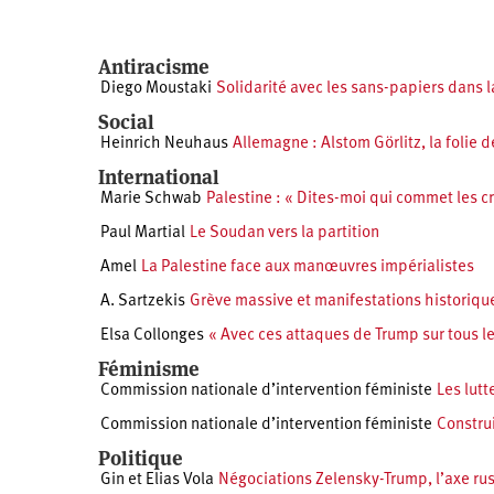
Antiracisme
Diego Moustaki
Solidarité avec les sans-papiers dans l
Social
Heinrich Neuhaus
Allemagne : Alstom Görlitz, la folie 
International
Marie Schwab
Palestine : « Dites-moi qui commet les cri
Paul Martial
Le Soudan vers la partition
Amel
La Palestine face aux manœuvres impérialistes
A. Sartzekis
Grève massive et manifestations historiqu
Elsa Collonges
« Avec ces attaques de Trump sur tous les
Féminisme
Commission nationale d’intervention féministe
Les lut
Commission nationale d’intervention féministe
Construi
Politique
Gin et Elias Vola
Négociations Zelensky-Trump, l’axe ru