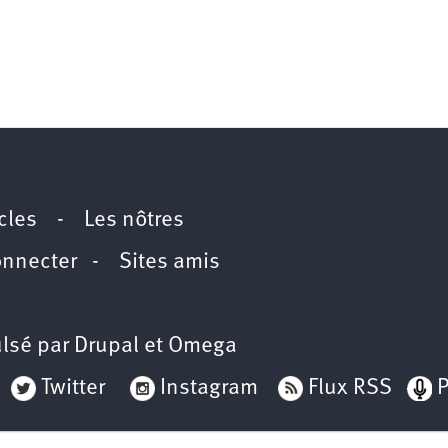
icles
-
Les nôtres
onnecter
-
Sites amis
lsé par
Drupal
et
Omega
Twitter
Instagram
Flux RSS