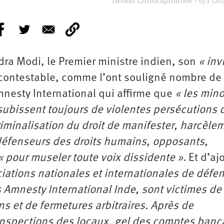
Hebdo L’Anticapitaliste - 671 (20
ndra Modi, le Premier ministre indien, son
« inv
 contestable, comme l’ont souligné nombre de
esty International qui affirme que
« les mino
 subissent toujours de violentes persécutions
riminalisation du droit de manifester, harcèle
 défenseurs des droits humains, opposants,
« pour museler toute voix dissidente »
. Et d’aj
ations nationales et internationales de défe
 Amnesty International Inde, sont victimes de
ns et de fermetures arbitraires. Après de
nspections des locaux, gel des comptes banca