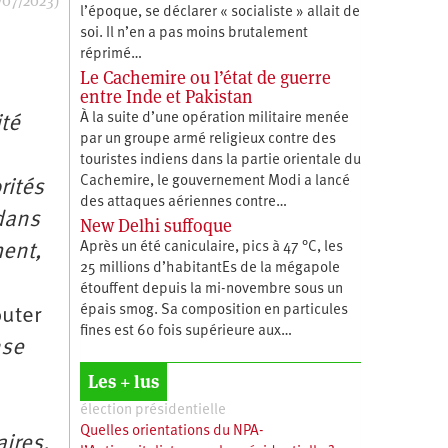
/07/2023)
l’époque, se déclarer « socialiste » allait de
soi. Il n’en a pas moins brutalement
réprimé…
Le Cachemire ou l’état de guerre
entre Inde et Pakistan
À la suite d’une opération militaire menée
ité
par un groupe armé religieux contre des
touristes indiens dans la partie orientale du
Cachemire, le gouvernement Modi a lancé
rités
des attaques aériennes contre…
 dans
New Delhi suffoque
Après un été caniculaire, pics à 47 °C, les
ment,
25 millions d’habitantEs de la mégapole
étouffent depuis la mi-novembre sous un
épais smog. Sa composition en particules
outer
fines est 60 fois supérieure aux…
nse
Les + lus
élection présidentielle
Quelles orientations du NPA-
ires,