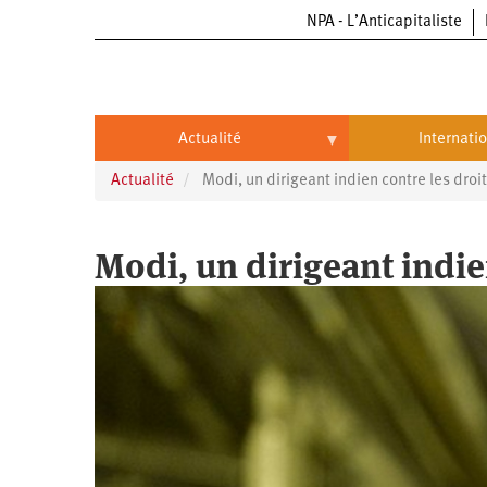
NPA - L’Anticapitaliste
Aller
au
contenu
principal
Actualité
Internati
Actualité
Modi, un dirigeant indien contre les droi
Actualité
International
Politique
Brésil
Modi, un dirigeant indie
Entreprises
Chine
Oppressions
Entreprises
États-
Unis
Économie
Automobile
Oppressions
Continents
Écologie
Aéronautique
Antiracisme
Continents
Éducation
Commerce
Féminisme
Afrique