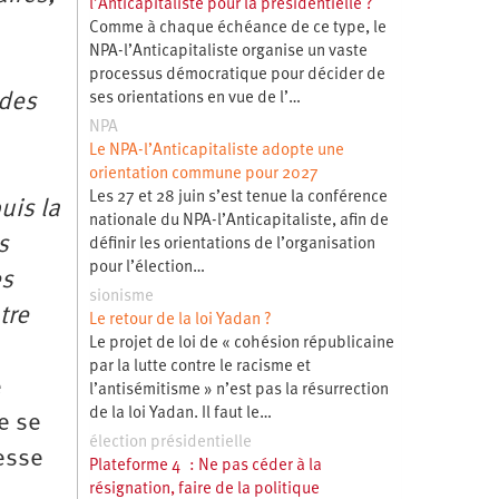
l’Anticapitaliste pour la présidentielle ?
Comme à chaque échéance de ce type, le
NPA-l’Anticapitaliste organise un vaste
processus démocratique pour décider de
ses orientations en vue de l’…
 des
NPA
Le NPA-l’Anticapitaliste adopte une
orientation commune pour 2027
Les 27 et 28 juin s’est tenue la conférence
uis la
nationale du NPA-l’Anticapitaliste, afin de
s
définir les orientations de l’organisation
pour l’élection…
es
sionisme
tre
Le retour de la loi Yadan ?
Le projet de loi de « cohésion républicaine
par la lutte contre le racisme et
e
l’antisémitisme » n’est pas la résurrection
de la loi Yadan. Il faut le…
e se
élection présidentielle
esse
Plateforme 4 : Ne pas céder à la
résignation, faire de la politique