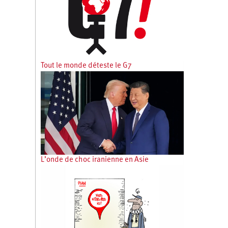
Tout le monde déteste le G7
L’onde de choc iranienne en Asie