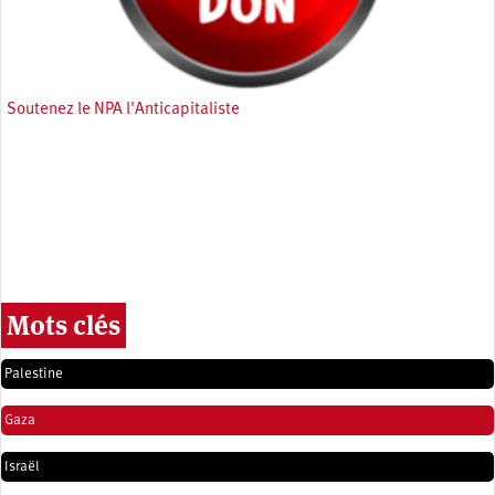
Soutenez le NPA l'Anticapitaliste
Mots clés
Palestine
Gaza
Israël