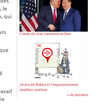
 des
, le
, qui
urs
L’onde de choc iranienne en Asie
ique
é
78 ans de Nakba et l’expansionnisme
israélien continue
ravail
+ de dossiers
ie