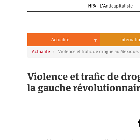
NPA - L’Anticapitaliste
Aller
au
contenu
principal
Actualité
Internati
Actualité
Violence et trafic de drogue au Mexique.
Actualité
International
Politique
Brésil
Violence et trafic de dr
Entreprises
Chine
la gauche révolutionnair
Oppressions
Entreprises
États-
Unis
Économie
Automobile
Oppressions
Continents
Écologie
Aéronautique
Antiracisme
Continents
Éducation
Commerce
Féminisme
Afrique