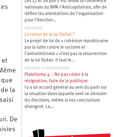
Les 27 et 28 juin s’est tenue la conférence
ces
nationale du NPA-l’Anticapitaliste, afin de
définir les orientations de l’organisation
pour l’élection…
sionisme
Le retour de la loi Yadan ?
Le projet de loi de « cohésion républicaine
par la lutte contre le racisme et
l’antisémitisme » n’est pas la résurrection
 et
de la loi Yadan. Il faut le…
élection présidentielle
. Même
Plateforme 4 : Ne pas céder à la
t que
résignation, faire de la politique
l y a un accord général au sein du parti sur
 de la
la situation dans laquelle vont se dérouler
saisi
les élections, même si nos conclusions
divergent. La…
e
ri. De
isies