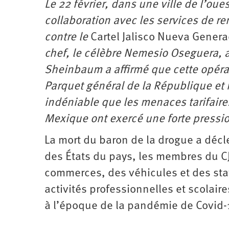
Le 22 février, dans une ville de l’ou
Santé
Hôpitaux
LGBTI
Amérique
du
collaboration avec les services de 
Nord
Vidéos
SNCF
Amérique
contre le
Cartel Jalisco Nueva Genera
latine
Dans
Services
Asie
chef, le célèbre Nemesio Oseguera, a
mon
publics
département
Sheinbaum a affirmé que cette opérati
Europe
Parquet général de la République et 
Moyen-
indéniable que les menaces tarifaire
Orient
Océanie
Mexique ont exercé une forte pressio
La mort du baron de la drogue a décl
des États du pays, les membres du C
commerces, des véhicules et des stat
activités professionnelles et scolai
à l’époque de la pandémie de Covid-