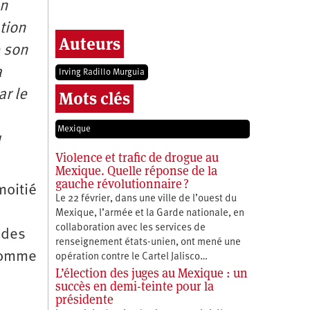
en
tion
Auteurs
e son
a
Irving Radillo Murguia
ar le
Mots clés
Mexique
u
Violence et trafic de drogue au
Mexique. Quelle réponse de la
gauche révolutionnaire ?
moitié
Le 22 février, dans une ville de l’ouest du
Mexique, l’armée et la Garde nationale, en
collaboration avec les services de
 des
renseignement états-unien, ont mené une
 comme
opération contre le Cartel Jalisco…
L’élection des juges au Mexique : un
succès en demi-teinte pour la
présidente