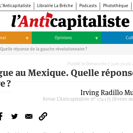
L’Anticapitaliste
Librairie La Brèche
Podcasts
Photothèque
onal
Opinions
Cul
 Quelle réponse de la gauche révolutionnaire ?
Opinions
Culture
Histoire
Arts
Publié le Dimanche 7 juin 2026
ogue au Mexique. Quelle répons
Cinéma
e ?
Expositions
Irving Radillo M
Revue L’Anticapitaliste n° 174-175 (février-m
Livres
Musique