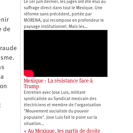
Le 1er juin dernier, les juges ont été élus au
suffrage direct dans tout le Mexique. Une
réforme sans précédent, portée par
nir
MORENA, qui recompose en profondeur le
paysage institutionnel. Mais les…
e de
fraude
isme.
ns
 a
Mexique : La résistance face à
Trump
son
Entretien avec Jose Luis, militant
syndicaliste au Syndicat mexicain des
t
électriciens et membre de l'organisation
"Mouvement socialiste du pouvoir
populaire". Jose Luis fait le point sur la
situation…
« Au Mexique, les partis de droite