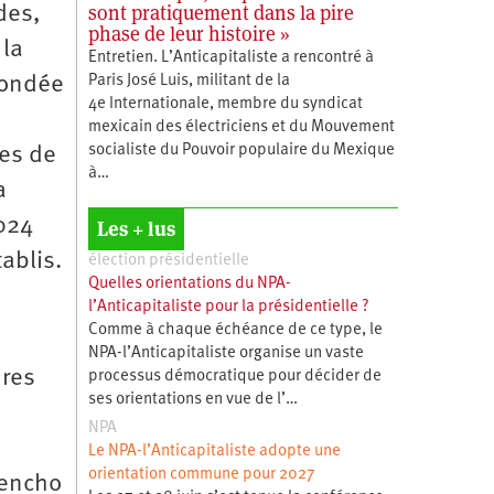
sont pratiquement dans la pire
des,
phase de leur histoire »
 la
Entretien. L’Anticapitaliste a rencontré à
fondée
Paris José Luis, militant de la
4e Internationale, membre du syndicat
mexicain des électriciens et du Mouvement
socialiste du Pouvoir populaire du Mexique
ces de
à…
a
024
Les + lus
ablis.
élection présidentielle
Quelles orientations du NPA-
l’Anticapitaliste pour la présidentielle ?
Comme à chaque échéance de ce type, le
NPA-l’Anticapitaliste organise un vaste
dres
processus démocratique pour décider de
ses orientations en vue de l’…
NPA
Le NPA-l’Anticapitaliste adopte une
orientation commune pour 2027
Mencho