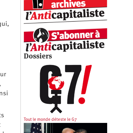
qui,
Dossiers
our
,
nsi
ts
Tout le monde déteste le G7
t