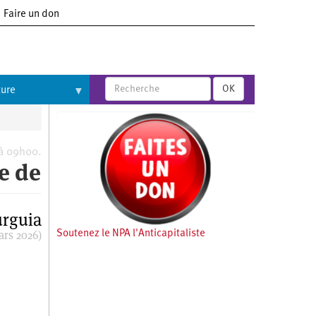
Faire un don
OK
ture
 à 09h00.
e de
urguia
ars 2026)
Soutenez le NPA l'Anticapitaliste