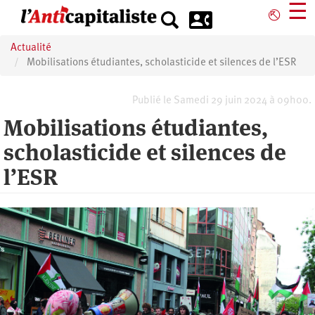
Aller
☰
⎋
au
contenu
Actualité
principal
Mobilisations étudiantes, scholasticide et silences de l’ESR
Publié le Samedi 29 juin 2024 à 09h00.
Mobilisations étudiantes,
scholasticide et silences de
l’ESR