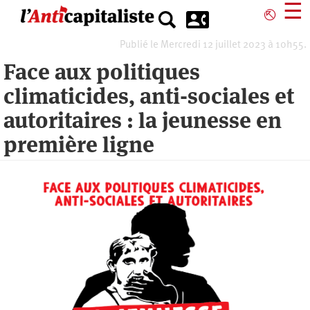
Aller
☰
⎋
au
contenu
Publié le Mercredi 12 juillet 2023 à 10h55.
principal
Face aux politiques
climaticides, anti-sociales et
autoritaires : la jeunesse en
première ligne