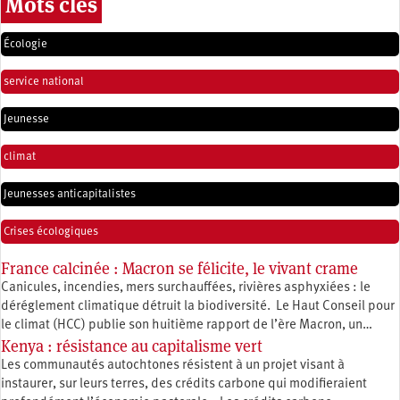
Mots clés
Écologie
service national
Jeunesse
climat
Jeunesses anticapitalistes
Crises écologiques
France calcinée : Macron se félicite, le vivant crame
Canicules, incendies, mers surchauffées, rivières asphyxiées : le
déréglement climatique détruit la biodiversité. Le Haut Conseil pour
le climat (HCC) publie son huitième rapport de l’ère Macron, un…
Kenya : résistance au capitalisme vert
Les communautés autochtones résistent à un projet visant à
instaurer, sur leurs terres, des crédits carbone qui modifieraient