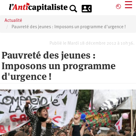
Aller
☰
⎋
au
contenu
Actualité
principal
Pauvreté des jeunes : Imposons un programme d'urgence !
Publié le Mardi 18 décembre 2012 à 10h36.
Pauvreté des jeunes :
Imposons un programme
d'urgence !