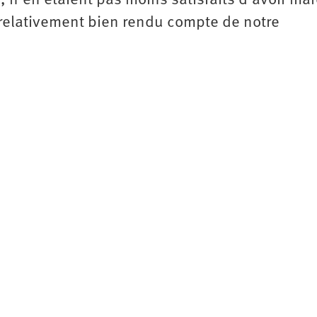
, n’en étaient pas moins satisfaits d’avoir ma
 relativement bien rendu compte de notre