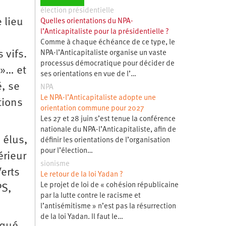
élection présidentielle
 lieu
Quelles orientations du NPA-
l’Anticapitaliste pour la présidentielle ?
Comme à chaque échéance de ce type, le
 vifs.
NPA-l’Anticapitaliste organise un vaste
processus démocratique pour décider de
 »… et
ses orientations en vue de l’…
é, se
NPA
Le NPA-l’Anticapitaliste adopte une
tions
orientation commune pour 2027
Les 27 et 28 juin s’est tenue la conférence
nationale du NPA-l’Anticapitaliste, afin de
 élus,
définir les orientations de l’organisation
pour l’élection…
érieur
sionisme
Verts
Le retour de la loi Yadan ?
Le projet de loi de « cohésion républicaine
PS,
par la lutte contre le racisme et
l’antisémitisme » n’est pas la résurrection
de la loi Yadan. Il faut le…