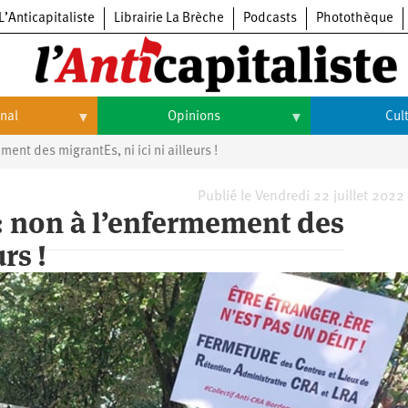
L’Anticapitaliste
Librairie La Brèche
Podcasts
Photothèque
onal
Opinions
Cul
nt des migrantEs, ni ici ni ailleurs !
Opinions
Culture
Histoire
Arts
Publié le Vendredi 22 juillet 2022
: non à l’enfermement des
Cinéma
rs !
Expositions
Livres
Musique