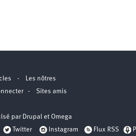
icles
-
Les nôtres
onnecter
-
Sites amis
lsé par
Drupal
et
Omega
Twitter
Instagram
Flux RSS