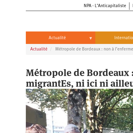
NPA - L’Anticapitaliste
Aller
au
contenu
principal
Actualité
Internati
Actualité
Métropole de Bordeaux : non à l’enfermeme
Actualité
International
Politique
Brésil
Métropole de Bordeaux 
Entreprises
Chine
migrantEs, ni ici ni ailleu
Oppressions
Entreprises
États-
Unis
Économie
Automobile
Oppressions
Continents
Écologie
Aéronautique
Antiracisme
Continents
Éducation
Commerce
Féminisme
Afrique