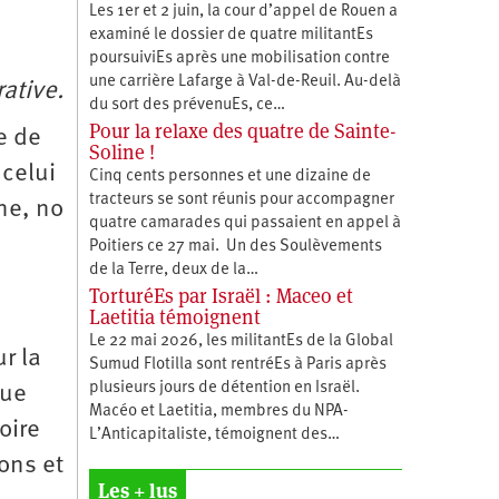
Les 1er et 2 juin, la cour d’appel de Rouen a
examiné le dossier de quatre militantEs
poursuiviEs après une mobilisation contre
une carrière Lafarge à Val-de-Reuil. Au-delà
rative.
du sort des prévenuEs, ce…
Pour la relaxe des quatre de Sainte-
e de
Soline !
celui
Cinq cents personnes et une dizaine de
tracteurs se sont réunis pour accompagner
ne, no
quatre camarades qui passaient en appel à
Poitiers ce 27 mai. Un des Soulèvements
de la Terre, deux de la…
TorturéEs par Israël : Maceo et
Laetitia témoignent
Le 22 mai 2026, les militantEs de la Global
ur la
Sumud Flotilla sont rentréEs à Paris après
plusieurs jours de détention en Israël.
que
Macéo et Laetitia, membres du ‪NPA-
oire
L’Anticapitaliste, témoignent des…
ons et
Les + lus