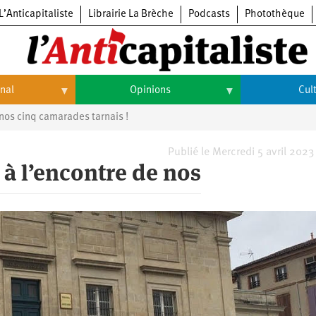
L’Anticapitaliste
Librairie La Brèche
Podcasts
Photothèque
onal
Opinions
Cul
nos cinq camarades tarnais !
Opinions
Culture
Histoire
Arts
Publié le Mercredi 5 avril 2023
à l’encontre de nos
Cinéma
Expositions
Livres
Musique