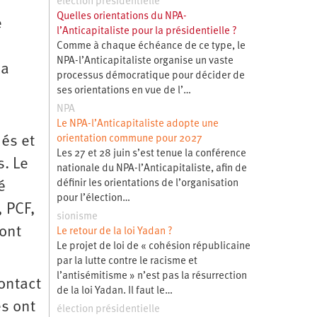
élection présidentielle
Quelles orientations du NPA-
e
l’Anticapitaliste pour la présidentielle ?
Comme à chaque échéance de ce type, le
NPA-l’Anticapitaliste organise un vaste
la
processus démocratique pour décider de
ses orientations en vue de l’…
NPA
Le NPA-l’Anticapitaliste adopte une
dés et
orientation commune pour 2027
Les 27 et 28 juin s’est tenue la conférence
s. Le
nationale du NPA-l’Anticapitaliste, afin de
définir les orientations de l’organisation
é
pour l’élection…
, PCF,
sionisme
’ont
Le retour de la loi Yadan ?
Le projet de loi de « cohésion républicaine
par la lutte contre le racisme et
l’antisémitisme » n’est pas la résurrection
contact
de la loi Yadan. Il faut le…
es ont
élection présidentielle