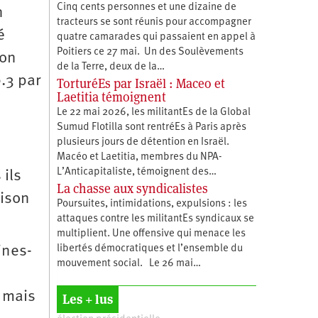
Cinq cents personnes et une dizaine de
n
tracteurs se sont réunis pour accompagner
é
quatre camarades qui passaient en appel à
Poitiers ce 27 mai. Un des Soulèvements
ion
de la Terre, deux de la…
.3 par
TorturéEs par Israël : Maceo et
Laetitia témoignent
Le 22 mai 2026, les militantEs de la Global
Sumud Flotilla sont rentréEs à Paris après
plusieurs jours de détention en Israël.
Macéo et Laetitia, membres du ‪NPA-
L’Anticapitaliste, témoignent des…
 ils
La chasse aux syndicalistes
aison
Poursuites, intimidations, expulsions : les
attaques contre les militantEs syndicaux se
multiplient. Une offensive qui menace les
ines-
libertés démocratiques et l’ensemble du
mouvement social. Le 26 mai…
e mais
Les + lus