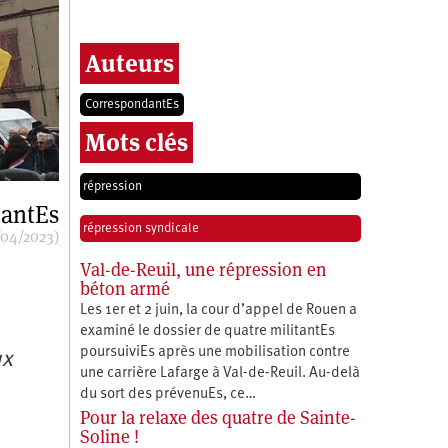
Auteurs
CorrespondantEs
Mots clés
répression
antEs
répression syndicale
/04/2023)
Val-de-Reuil, une répression en
béton armé
Les 1er et 2 juin, la cour d’appel de Rouen a
examiné le dossier de quatre militantEs
poursuiviEs après une mobilisation contre
ux
une carrière Lafarge à Val-de-Reuil. Au-delà
du sort des prévenuEs, ce…
Pour la relaxe des quatre de Sainte-
Soline !