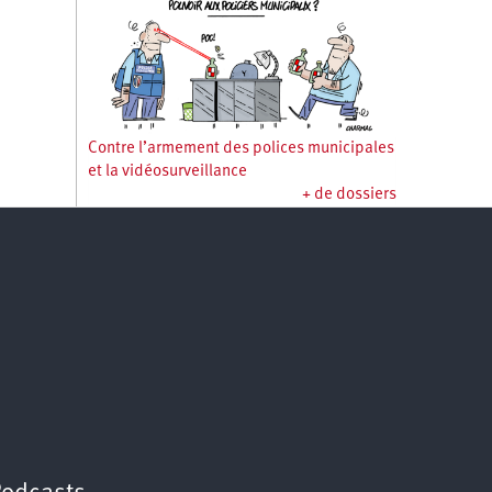
Contre l’armement des polices municipales
et la vidéosurveillance
+ de dossiers