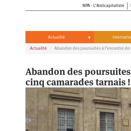
NPA - L’Anticapitaliste
Aller
au
contenu
principal
Actualité
Internati
Actualité
Abandon des poursuites à l’encontre de 
Actualité
International
Politique
Brésil
Abandon des poursuites 
Entreprises
Chine
cinq camarades tarnais !
Oppressions
Entreprises
États-
Unis
Économie
Automobile
Oppressions
Continents
Écologie
Aéronautique
Antiracisme
Continents
Éducation
Commerce
Féminisme
Afrique