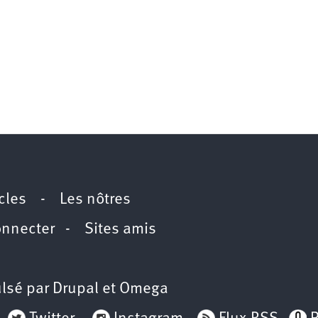
icles
-
Les nôtres
onnecter
-
Sites amis
lsé par
Drupal
et
Omega