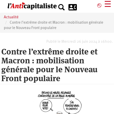
Aller
☰
⎋
au
contenu
Actualité
principal
Contre l’extrême droite et Macron : mobilisation générale
pour le Nouveau Front populaire
Publié le Mercredi 26 juin 2024 à 16h00.
Contre l’extrême droite et
Macron : mobilisation
générale pour le Nouveau
Front populaire