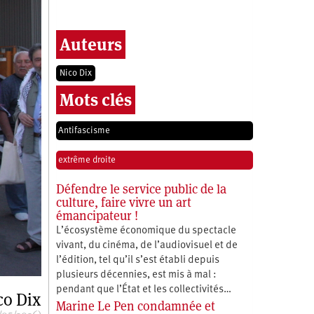
Auteurs
Nico Dix
Mots clés
Antifascisme
extrême droite
Défendre le service public de la
culture, faire vivre un art
émancipateur !
L’écosystème économique du spectacle
vivant, du cinéma, de l’audiovisuel et de
l’édition, tel qu’il s’est établi depuis
plusieurs décennies, est mis à mal :
pendant que l’État et les collectivités…
co Dix
Marine Le Pen condamnée et