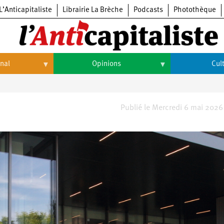
L’Anticapitaliste
Librairie La Brèche
Podcasts
Photothèque
onal
Opinions
Cul
Opinions
Culture
Histoire
Arts
Publié le Mercredi 6 mai 2026
Cinéma
Expositions
Livres
Musique