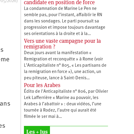
/05/2026)
candidate en position de force
La condamnation de Marine Le Pen ne
semble pas, pour l’instant, affaiblir le RN
dans les sondages. Le parti poursuit sa
progression et impose toujours davantage
ses orientations à la droite et à la…
Vers une vaste campagne pour la
remigration ?
es
Deux jours avant la manifestation «
rême
Remigration et reconquête » à Rome (voir
L’Anticapitaliste n° 805, « Les partisans de
la remigration en force »), une action, un
peu piteuse, lance à Saint-Denis…
Pour les Arabes
Édito de l'Anticapitaliste n° 806, par Olivier
Lek Lafferrière « Marine au pouvoir, les
dans
Arabes à l’abattoir » : deux vidéos, l’une
tournée à Rodez, l’autre qui aurait été
filmée le 1er mai à…
es
Les + lus