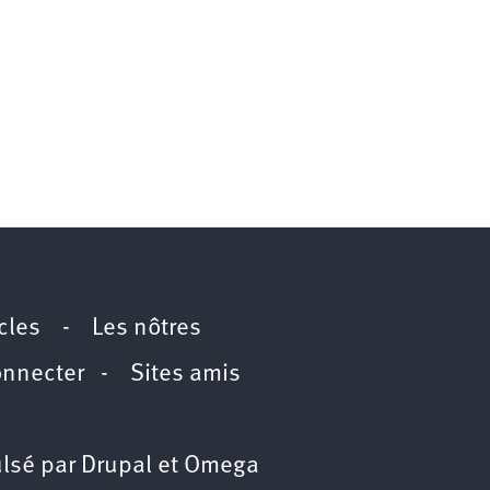
icles
-
Les nôtres
onnecter
-
Sites amis
lsé par
Drupal
et
Omega