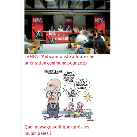
Le NPA-l’Anticapitaliste adopte une
orientation commune pour 2027
Quel paysage politique après les
municipales ?