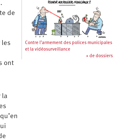
.
te de
 les
Contre l’armement des polices municipales
et la vidéosurveillance
+ de dossiers
s ont
 la
Ces
 qu’en
hui
de