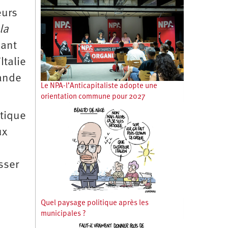
eurs
la
lant
Italie
hande
Le NPA-l’Anticapitaliste adopte une
orientation commune pour 2027
atique
ux
sser
Quel paysage politique après les
municipales ?