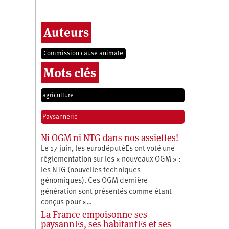
Auteurs
Commission cause animale
Mots clés
agriculture
Paysannerie
Ni OGM ni NTG dans nos assiettes!
Le 17 juin, les eurodéputéEs ont voté une
réglementation sur les « nouveaux OGM » :
les NTG (nouvelles techniques
génomiques). Ces OGM dernière
génération sont présentés comme étant
conçus pour «…
La France empoisonne ses
paysannEs, ses habitantEs et ses