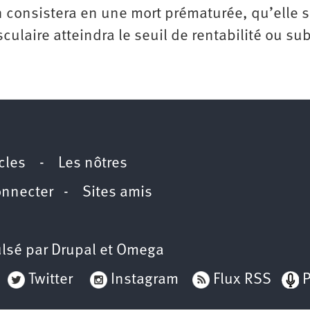
in consistera en une mort prématurée, qu’elle s
aire atteindra le seuil de rentabilité ou su
icles
-
Les nôtres
onnecter
-
Sites amis
lsé par
Drupal
et
Omega
Twitter
Instagram
Flux RSS