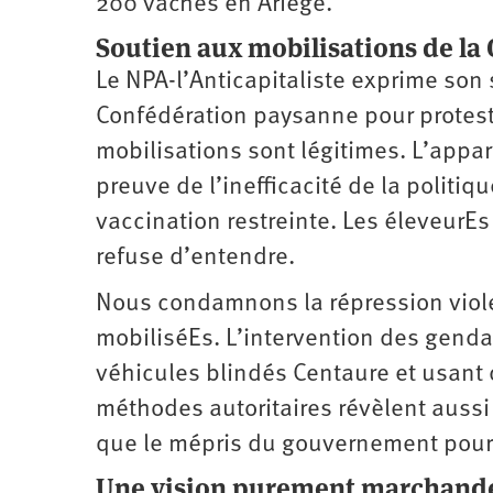
200 vaches en Ariège.
Soutien aux mobilisations de l
Le NPA-l’Anticapitaliste exprime son
Confédération paysanne pour protes
mobilisations sont légitimes. L’appar
preuve de l’inefficacité de la politiq
vaccination restreinte. Les éleveurE
refuse d’entendre.
Nous condamnons la répression violen
mobiliséEs. L’intervention des gend
véhicules blindés Centaure et usant 
méthodes autoritaires révèlent aussi 
que le mépris du gouvernement pour 
Une vision purement marchand