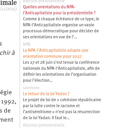
imale
élection présidentielle
Quelles orientations du NPA-
/12/2025)
l’Anticapitaliste pour la présidentielle ?
Comme à chaque échéance de ce type, le
NPA-l’Anticapitaliste organise un vaste
processus démocratique pour décider de
ses orientations en vue de l’…
s
NPA
Le NPA-l’Anticapitaliste adopte une
chir à
orientation commune pour 2027
Les 27 et 28 juin s’est tenue la conférence
nationale du NPA-l’Anticapitaliste, afin de
n
définir les orientations de l’organisation
pour l’élection…
sionisme
tégie
Le retour de la loi Yadan ?
Le projet de loi de « cohésion républicaine
 1992,
par la lutte contre le racisme et
s de
l’antisémitisme » n’est pas la résurrection
de la loi Yadan. Il faut le…
ement
élection présidentielle