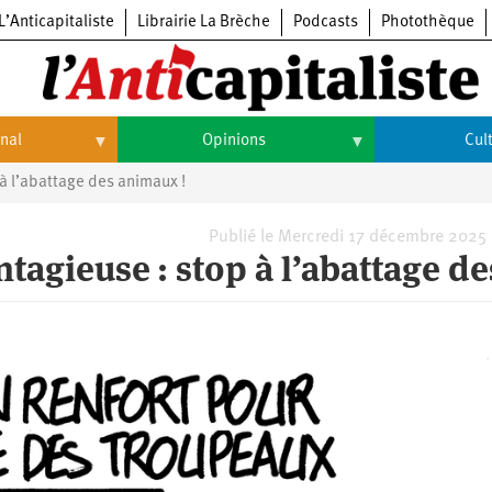
L’Anticapitaliste
Librairie La Brèche
Podcasts
Photothèque
onal
Opinions
Cul
à l’abattage des animaux !
Opinions
Culture
Histoire
Arts
Publié le Mercredi 17 décembre 2025
agieuse : stop à l’abattage de
Cinéma
Expositions
Livres
Musique