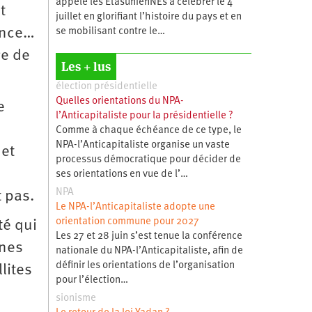
appelé les ÉtasunienNEs à célébrer le 4
t
juillet en glorifiant l’histoire du pays et en
eance…
se mobilisant contre le…
ge de
Les + lus
élection présidentielle
Quelles orientations du NPA-
e
l’Anticapitaliste pour la présidentielle ?
Comme à chaque échéance de ce type, le
NPA-l’Anticapitaliste organise un vaste
 et
processus démocratique pour décider de
ses orientations en vue de l’…
NPA
t pas.
Le NPA-l’Anticapitaliste adopte une
orientation commune pour 2027
té qui
Les 27 et 28 juin s’est tenue la conférence
ines
nationale du NPA-l’Anticapitaliste, afin de
définir les orientations de l’organisation
lites
pour l’élection…
sionisme