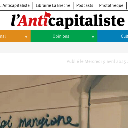
L’Anticapitaliste
Librairie La Brèche
Podcasts
Photothèque
onal
Opinions
Cul
Opinions
Culture
Histoire
Arts
Publié le Mercredi 9 avril 2025
Cinéma
Expositions
Livres
Musique