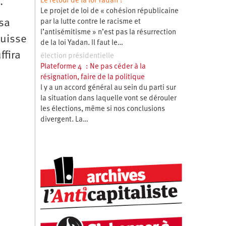
e.
Le retour de la loi Yadan ?
Le projet de loi de « cohésion républicaine
 sa
par la lutte contre le racisme et
l’antisémitisme » n’est pas la résurrection
puisse
de la loi Yadan. Il faut le…
ffira
élection présidentielle
Plateforme 4 : Ne pas céder à la
résignation, faire de la politique
l y a un accord général au sein du parti sur
la situation dans laquelle vont se dérouler
les élections, même si nos conclusions
divergent. La…