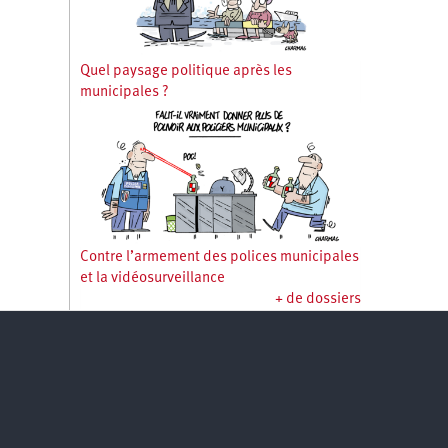
Quel paysage politique après les
municipales ?
Contre l’armement des polices municipales
et la vidéosurveillance
+ de dossiers