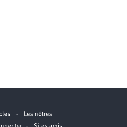
icles
-
Les nôtres
onnecter
-
Sites amis