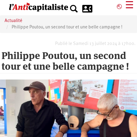
Aller
☰
⎋
au
contenu
Actualité
principal
Philippe Poutou, un second tour et une belle campagne !
Publié le Samedi 13 juillet 2024 à 17h00.
Philippe Poutou, un second
tour et une belle campagne !