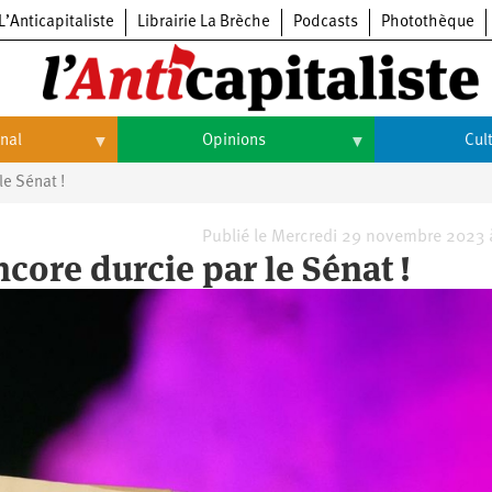
L’Anticapitaliste
Librairie La Brèche
Podcasts
Photothèque
onal
Opinions
Cul
le Sénat !
Opinions
Culture
Histoire
Arts
Publié le Mercredi 29 novembre 2023 
core durcie par le Sénat !
Cinéma
Expositions
Livres
Musique