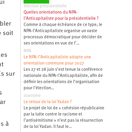
ui
élection présidentielle
Quelles orientations du NPA-
l’Anticapitaliste pour la présidentielle ?
bler
Comme à chaque échéance de ce type, le
NPA-l’Anticapitaliste organise un vaste
 soit
processus démocratique pour décider de
ses orientations en vue de l’…
NPA
les
Le NPA-l’Anticapitaliste adopte une
nt
orientation commune pour 2027
Les 27 et 28 juin s’est tenue la conférence
Es sur
nationale du NPA-l’Anticapitaliste, afin de
définir les orientations de l’organisation
pour l’élection…
s
sionisme
ar
Le retour de la loi Yadan ?
Le projet de loi de « cohésion républicaine
par la lutte contre le racisme et
l’antisémitisme » n’est pas la résurrection
es à
de la loi Yadan. Il faut le…