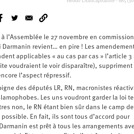
Hebdo L’Anticapitaliste - 685 (30
ivé à l’Assemblée le 27 novembre en commissio
loi Darmanin revient… en pire ! Les amendemen
dent applicables « au cas par cas » l’article 3
ite voudraient le voir disparaître), suppriment
encore l’aspect répressif.
poigne des députés LR, RN, macronistes réacti
slamophobes. Les uns voudront garder la loi te
utres non, le RN étant bien sûr dans le camp d
 possible. En fait, ils sont tous d’accord pour
 Darmanin est prêt à tous les arrangements ave