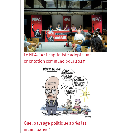
Le NPA-l’Anticapitaliste adopte une
orientation commune pour 2027
Quel paysage politique après les
municipales ?