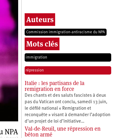
Auteurs
Commission immigration-antiracisme du NPA
Mots clés
immigration
répression
Italie : les partisans de la
remigration en force
Des chants et des saluts fascistes à deux
pas du Vatican ont conclu, samedi 13 juin,
le défilé national « Remigration et
reconquête » visant à demander l’adoption
d’un projet de loi d’initiative…
Val-de-Reuil, une répression en
du NPA
béton armé