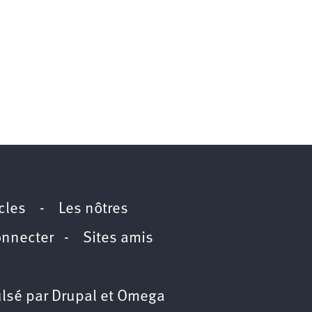
icles
-
Les nôtres
onnecter
-
Sites amis
lsé par
Drupal
et
Omega