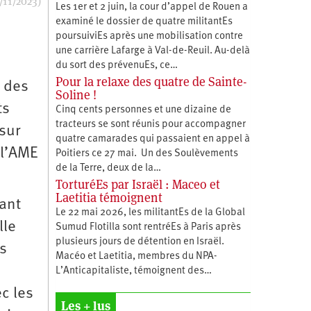
/11/2023)
Les 1er et 2 juin, la cour d’appel de Rouen a
examiné le dossier de quatre militantEs
poursuiviEs après une mobilisation contre
une carrière Lafarge à Val-de-Reuil. Au-delà
du sort des prévenuEs, ce…
Pour la relaxe des quatre de Sainte-
n des
Soline !
ts
Cinq cents personnes et une dizaine de
tracteurs se sont réunis pour accompagner
 sur
quatre camarades qui passaient en appel à
 l’AME
Poitiers ce 27 mai. Un des Soulèvements
de la Terre, deux de la…
TorturéEs par Israël : Maceo et
Laetitia témoignent
vant
Le 22 mai 2026, les militantEs de la Global
lle
Sumud Flotilla sont rentréEs à Paris après
plusieurs jours de détention en Israël.
es
Macéo et Laetitia, membres du ‪NPA-
L’Anticapitaliste, témoignent des…
c les
Les + lus