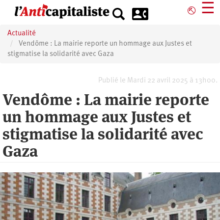
Aller
☰
⎋
au
contenu
Actualité
principal
Vendôme : La mairie reporte un hommage aux Justes et
stigmatise la solidarité avec Gaza
Publié le Mardi 22 avril 2025 à 13h00.
Vendôme : La mairie reporte
un hommage aux Justes et
stigmatise la solidarité avec
Gaza