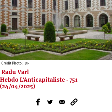
Crédit Photo
DR
Radu Varl
Hebdo L’Anticapitaliste - 751
(24/04/2025)