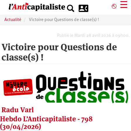
Aller
☰
⎋
au
contenu
Actualité
Victoire pour Questions de classe(s) !
principal
Publié le Mardi 28 avril 2026 à 09h00.
Victoire pour Questions de
classe(s) !
Radu Varl
Hebdo L’Anticapitaliste - 798
(30/04/2026)