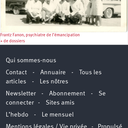
Frantz Fanon, psychiatre de l’émancipation
+ de dossiers
Qui sommes-nous
Contact
-
Annuaire
-
Tous les
articles
-
Les nôtres
Newsletter
-
Abonnement
-
Se
connecter
-
Sites amis
L’hebdo
-
Le mensuel
Mentions légales / Vie privée
- Propulsé