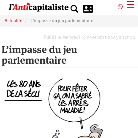
Aller
☰
⎋
au
contenu
Actualité
L’impasse du jeu parlementaire
principal
Publié le Mercredi 19 novembre 2025 à 12h00.
L’impasse du jeu
parlementaire