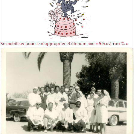
Se mobiliser pour se réapproprier et étendre une « Sécu à 100 % »