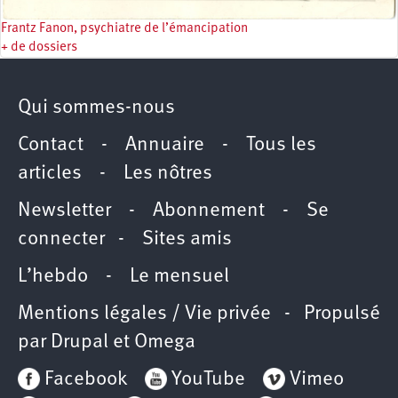
Frantz Fanon, psychiatre de l’émancipation
+ de dossiers
Qui sommes-nous
Contact
-
Annuaire
-
Tous les
articles
-
Les nôtres
Newsletter
-
Abonnement
-
Se
connecter
-
Sites amis
L’hebdo
-
Le mensuel
Mentions légales / Vie privée
- Propulsé
par
Drupal
et
Omega
Facebook
YouTube
Vimeo