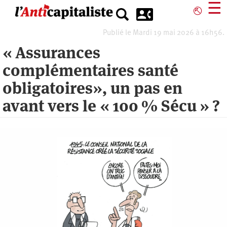
Aller
☰
⎋
au
contenu
Publié le Mardi 19 mai 2026 à 16h56.
principal
« Assurances
complémentaires santé
obligatoires», un pas en
avant vers le « 100 % Sécu » ?