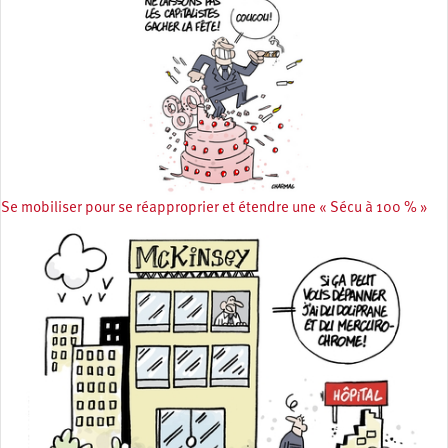
Se mobiliser pour se réapproprier et étendre une « Sécu à 100 % »