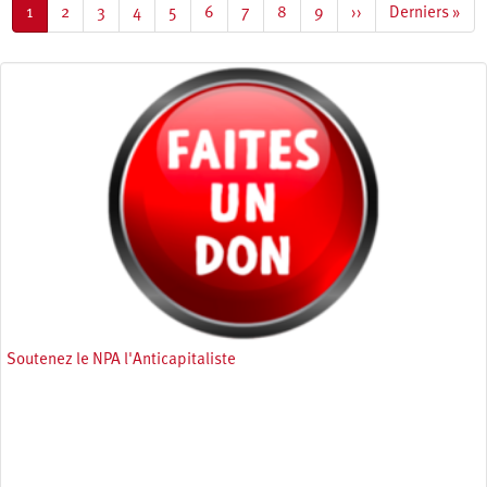
Page
1
Page
2
Page
3
Page
4
Page
5
Page
6
Page
7
Page
8
Page
9
Page
››
Dernière
Derniers »
courante
suivante
page
Soutenez le NPA l'Anticapitaliste