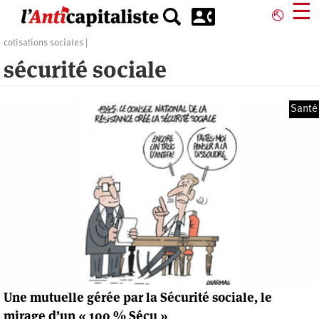
Aller
☰
⎋
au
contenu
cotisations sociales
principal
sécurité sociale
Santé
Une mutuelle gérée par la Sécurité sociale, le
mirage d’un « 100 % Sécu »