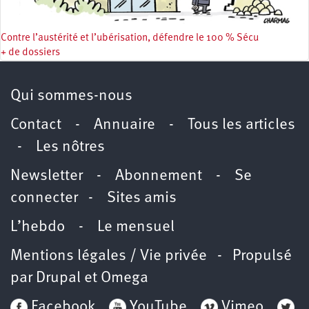
Contre l’austérité et l’ubérisation, défendre le 100 % Sécu
+ de dossiers
Qui sommes-nous
Contact
-
Annuaire
-
Tous les articles
-
Les nôtres
Newsletter
-
Abonnement
-
Se
connecter
-
Sites amis
L’hebdo
-
Le mensuel
Mentions légales / Vie privée
- Propulsé
par
Drupal
et
Omega
Facebook
YouTube
Vimeo