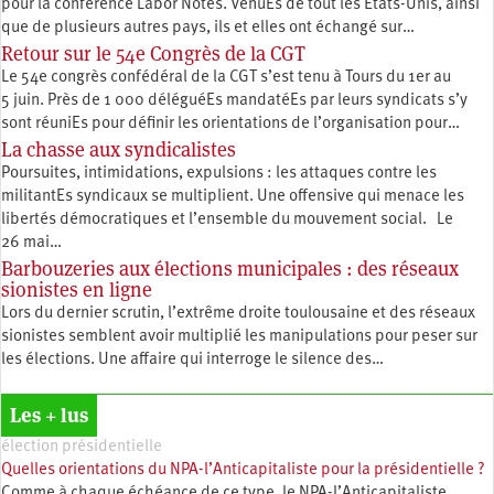
pour la conférence Labor Notes. VenuEs de tout les États-Unis, ainsi
que de plusieurs autres pays, ils et elles ont échangé sur…
Retour sur le 54e Congrès de la CGT
Le 54e congrès confédéral de la CGT s’est tenu à Tours du 1er au
5 juin. Près de 1 000 déléguéEs mandatéEs par leurs syndicats s’y
sont réuniEs pour définir les orientations de l’organisation pour…
La chasse aux syndicalistes
Poursuites, intimidations, expulsions : les attaques contre les
militantEs syndicaux se multiplient. Une offensive qui menace les
libertés démocratiques et l’ensemble du mouvement social. Le
26 mai…
Barbouzeries aux élections municipales : des réseaux
sionistes en ligne
Lors du dernier scrutin, l’extrême droite toulousaine et des réseaux
sionistes semblent avoir multiplié les manipulations pour peser sur
les élections. Une affaire qui interroge le silence des…
Les + lus
élection présidentielle
Quelles orientations du NPA-l’Anticapitaliste pour la présidentielle ?
Comme à chaque échéance de ce type, le NPA-l’Anticapitaliste