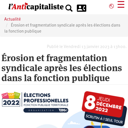
Aller
☰
⎋
au
contenu
Actualité
principal
Érosion et fragmentation syndicale après les élections dans
la fonction publique
Publié le Vendredi 13 janvier 2023 à 13h00.
Érosion et fragmentation
syndicale après les élections
dans la fonction publique