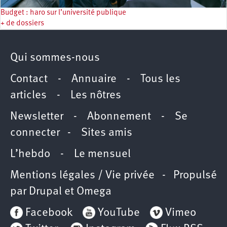
Budget : haro sur l’université publique
+ de dossiers
Qui sommes-nous
Contact
-
Annuaire
-
Tous les
articles
-
Les nôtres
Newsletter
-
Abonnement
-
Se
connecter
-
Sites amis
L’hebdo
-
Le mensuel
Mentions légales / Vie privée
- Propulsé
par
Drupal
et
Omega
Facebook
YouTube
Vimeo