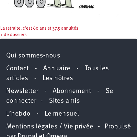
La retraite, c'est 60 ans et 37,5 annuités
+ de dossiers
Qui sommes-nous
Contact
-
Annuaire
-
Tous les
articles
-
Les nôtres
Newsletter
-
Abonnement
-
Se
connecter
-
Sites amis
L’hebdo
-
Le mensuel
Mentions légales / Vie privée
- Propulsé
par
Drupal
et
Omega