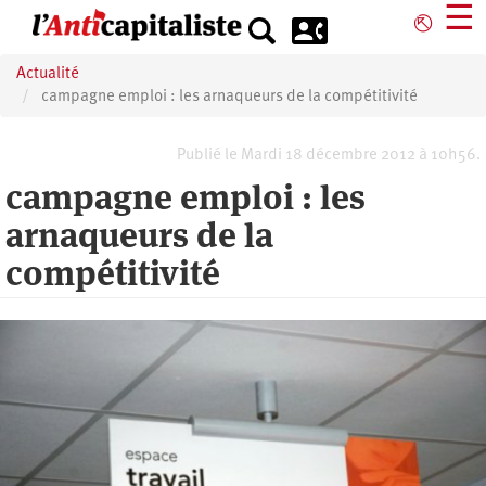
Aller
☰
⎋
au
contenu
Actualité
principal
campagne emploi : les arnaqueurs de la compétitivité
Publié le Mardi 18 décembre 2012 à 10h56.
campagne emploi : les
arnaqueurs de la
compétitivité