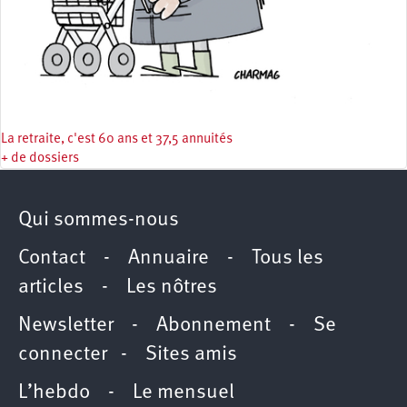
La retraite, c'est 60 ans et 37,5 annuités
+ de dossiers
Qui sommes-nous
Contact
-
Annuaire
-
Tous les
articles
-
Les nôtres
Newsletter
-
Abonnement
-
Se
connecter
-
Sites amis
L’hebdo
-
Le mensuel