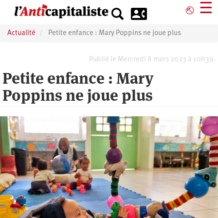
Aller
☰
⎋
au
contenu
Actualité
Petite enfance : Mary Poppins ne joue plus
principal
Publié le Mercredi 8 mars 2023 à 10h39.
Petite enfance : Mary
Poppins ne joue plus