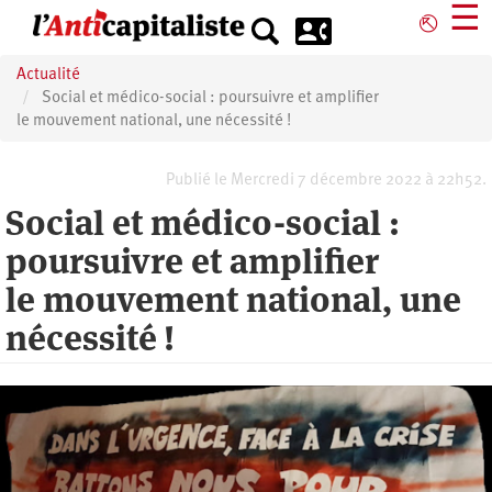
Aller
☰
⎋
au
contenu
Actualité
principal
Social et médico-social : poursuivre et amplifier
le mouvement national, une nécessité !
Publié le Mercredi 7 décembre 2022 à 22h52.
Social et médico-social :
poursuivre et amplifier
le mouvement national, une
nécessité !