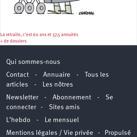
La retraite, c'est 60 ans et 37,5 annuités
+ de dossiers
Qui sommes-nous
Contact
-
Annuaire
-
Tous les
articles
-
Les nôtres
Newsletter
-
Abonnement
-
Se
connecter
-
Sites amis
L’hebdo
-
Le mensuel
Mentions légales / Vie privée
- Propulsé